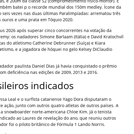
as, e 200m da classe S2 (comprometimento físico-mortor). E
também batei p o recorde mundial dos 150m medley. Ícone da
o seis vezes nas duas últimas Paralimpíadas: arrematou três
is ouros e uma prata em Tóquio 2020.
eus 2026 após superar cinco concorrentes na votação da
emy: os nadadores Simone Barlaam (Itália) e David Kratochvíl
etas do atletismo Catherine Debrunner (Suíça) e Kiara
etismo, e a jogadora de hóquei no gelo Kelsey DiClaudio
adador paulista Daniel Dias já havia conquistado o prêmio
om deficiência nas edições de 2009, 2013 e 2016.
ileiros indicados
sa Leal e o surfista catariense Yago Dora disputaram o
e ação, junto com outros quatro atletas de outros países. A
 a snowboarder norte-americana Chloe Kim. Já o tenista
indicado ao Laures de revelação do ano, que reuniu outros
dor foi o piloto britânico de Fórmula 1 Lando Norris.