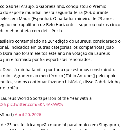
o Gabriel Araújo, o Gabrielzinho, conquistou o Prêmio
o do esporte mundial, nesta segunda-feira (20), durante
ibeles, em Madri (Espanha). O nadador mineiro de 23 anos,
egião metropolitana de Belo Horizonte – superou outros cinco
de mehor atleta com deficiência.
rasileiro contemplado na 26ª edição do Laureus, considerado o
onal. Indicados em outras categorias, os compatriotas João
o Dora não foram eleitos este ano na votação da Laureus
o juri é formado por 55 esportistas renomados.
 a Deus, à minha família por tudo que estamos construindo.
a mim. Agradeço ao meu técnico ]Fábio Antunes] pelo apoio.
 muitos, vamos continuar fazendo história”, disse Gabrielzinho,
 o troféu.
e Laureus World Sportsperson of the Year with a
s26
pic.twitter.com/5KN4AkAWXv
sSport)
April 20, 2026
 de 23 aos foi tricampeão mundial paralímpico em Singapura,