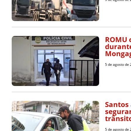
ROMU c
durant
Monga
5 de agosto de
Santos
segura
trânsit
5 de agosto de