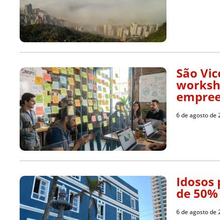
São Vic
worksh
empree
6 de agosto de
Idosos 
de 50%
6 de agosto de