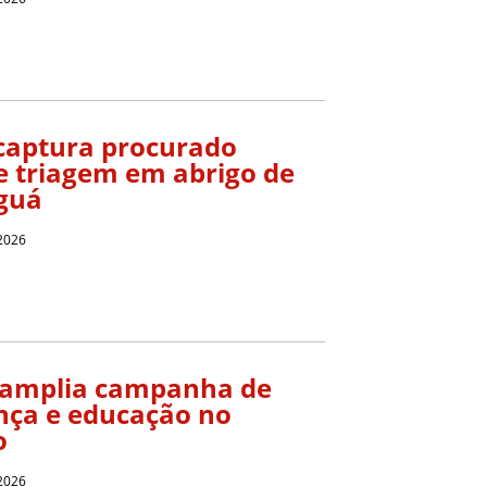
aptura procurado
e triagem em abrigo de
guá
 2026
 amplia campanha de
nça e educação no
o
 2026