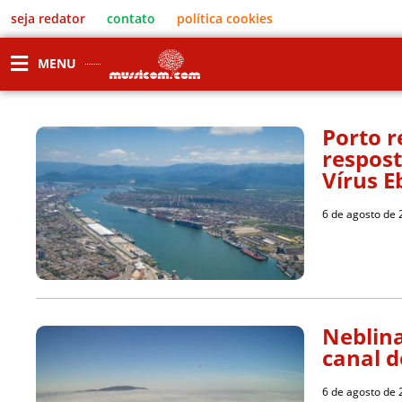
seja redator
contato
política cookies
MENU
Porto r
respost
Vírus E
6 de agosto de
Neblina
canal d
6 de agosto de