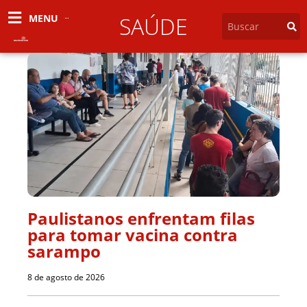
MENU
SAÚDE
Paulistanos enfrentam filas
para tomar vacina contra
sarampo
8 de agosto de 2026