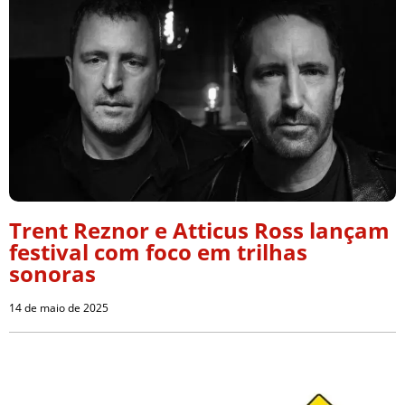
Trent Reznor e Atticus Ross lançam
festival com foco em trilhas
sonoras
14 de maio de 2025