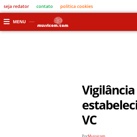
seja redator
contato
política cookies
MENU
Vigilância 
estabelec
VC
Por
Mussicom