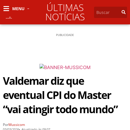
ÚLTIMAS
MENU
NOTÍCIAS
PUBLICIDADE
Valdemar diz que
eventual CPI do Master
“vai atingir todo mundo”
Por
Mussicom
03/03/2026
Atualizado às 09:07