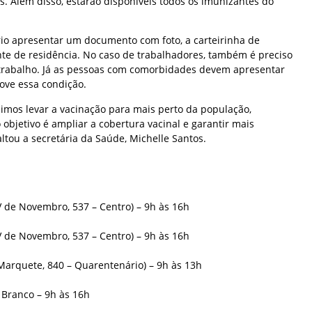
is. Além disso, estarão disponíveis todos os imunizantes do
rio apresentar um documento com foto, a carteirinha de
e de residência. No caso de trabalhadores, também é preciso
trabalho. Já as pessoas com comorbidades devem apresentar
ve essa condição.
imos levar a vacinação para mais perto da população,
 objetivo é ampliar a cobertura vacinal e garantir mais
altou a secretária da Saúde, Michelle Santos.
XV de Novembro, 537 – Centro) – 9h às 16h
XV de Novembro, 537 – Centro) – 9h às 16h
Marquete, 840 – Quarentenário) – 9h às 13h
 Branco – 9h às 16h