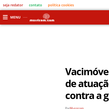
seja redator
contato
política cookies
MENU
Vacimóvel
de atuaçã
contra a 
Por
Mussicom