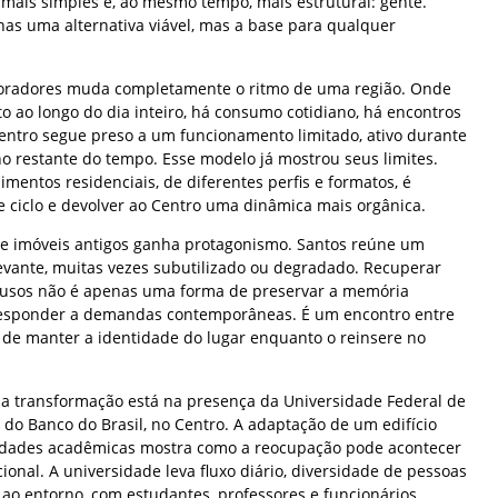
 mais simples e, ao mesmo tempo, mais estrutural: gente.
nas uma alternativa viável, mas a base para qualquer
oradores muda completamente o ritmo de uma região. Onde
 ao longo do dia inteiro, há consumo cotidiano, há encontros
Centro segue preso a um funcionamento limitado, ativo durante
no restante do tempo. Esse modelo já mostrou seus limites.
entos residenciais, de diferentes perfis e formatos, é
e ciclo e devolver ao Centro uma dinâmica mais orgânica.
t de imóveis antigos ganha protagonismo. Santos reúne um
levante, muitas vezes subutilizado ou degradado. Recuperar
s usos não é apenas uma forma de preservar a memória
esponder a demandas contemporâneas. É um encontro entre
 de manter a identidade do lugar enquanto o reinsere no
a transformação está na presença da Universidade Federal de
 do Banco do Brasil, no Centro. A adaptação de um edifício
ividades acadêmicas mostra como a reocupação pode acontecer
ional. A universidade leva fluxo diário, diversidade de pessoas
ao entorno, com estudantes, professores e funcionários