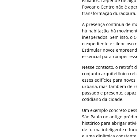
isolados. Depende de algo
Povoar o Centro não é ape
transformação duradoura.
A presença contínua de m
há habitação, há movimento
inesperados. Sem isso, o 
o expediente e silencioso 
Estimular novos empreendim
essencial para romper ess
Nesse contexto, o retrofi
conjunto arquitetônico re
esses edifícios para novo
urbana, mas também de r
passado e presente, capaz
cotidiano da cidade.
Um exemplo concreto dess
São Paulo no antigo prédio
histórico para abrigar at
de forma inteligente e func
e uma dinâmica constante 