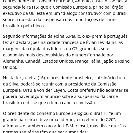
O presidente do Conselho Europeu, António Costa, disse nesta
segunda-feira (15) que a Comissão Europeia, principal órgão
executivo da UE, está em um “diálogo construtivo” com o Brasil
sobre a questão da suspensão das importações de carne
brasileira pelo bloco.
Segundo informações da Folha S.Paulo, o ex-premiê português
fez as declarações na cidade francesa de Évian-les-Bains, às
margens da cúpula dos líderes do G7, grupo das sete
economias mais desenvolvidas do mundo (formado por
Alemanha, Canadá, Estados Unidos, França, Itália, Japão e Reino
Unido).
Nesta terça-feira (16), o presidente brasileiro, Luiz Inácio Lula
da Silva, poderá se reunir com a presidente da Comissão
Europeia, Ursula von der Leyen. Costa preferiu não adiantar se
poderá haver algum anúncio sobre a suspensão da carne
brasileira e disse que o tema cabe à comissão.
O presidente do Conselho Europeu elogiou o Brasil – “é um
grande parceiro e teve uma liderança excelente do G20”,
afirmou – e também o acordo UE-Mercosul, mas disse que “as
normas sanitárias têm que ser cumpridas”.