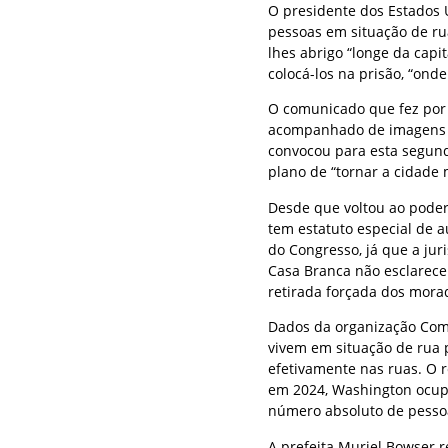
O presidente dos Estados 
pessoas em situação de r
lhes abrigo “longe da capi
colocá-los na prisão, “ond
O comunicado que fez por 
acompanhado de imagens d
convocou para esta segund
plano de “tornar a cidade 
Desde que voltou ao pode
tem estatuto especial de a
do Congresso, já que a juri
Casa Branca não esclareceu
retirada forçada dos mora
Dados da organização Com
vivem em situação de rua 
efetivamente nas ruas. O 
em 2024, Washington ocupa
número absoluto de pesso
A prefeita Muriel Bowser 