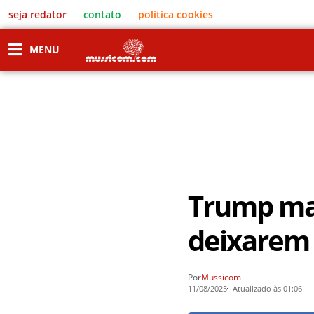
seja redator
contato
política cookies
MENU
Trump ma
deixarem
Por
Mussicom
11/08/2025
Atualizado às 01:06