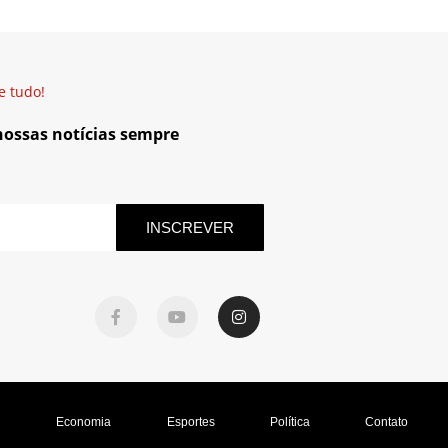
e tudo!
 nossas notícias sempre
INSCREVER
l
Economia
Esportes
Política
Contato