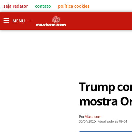
seja redator
contato
política cookies
MENU
Trump co
mostra O
Por
Mussicom
30/04/2026
Atualizado às 09:04