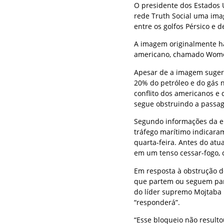
O presidente dos Estados 
rede Truth Social uma ima
entre os golfos Pérsico e 
A imagem originalmente ha
americano, chamado Wome
Apesar de a imagem sugeri
20% do petróleo e do gás 
conflito dos americanos e 
segue obstruindo a passa
Segundo informações da e
tráfego marítimo indicar
quarta-feira. Antes do atua
em um tenso cessar-fogo, 
Em resposta à obstrução d
que partem ou seguem para
do líder supremo Mojtaba 
“responderá”.
“Esse bloqueio não result