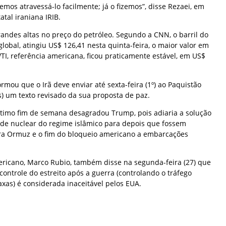
os atravessá-lo facilmente; já o fizemos”, disse Rezaei, em
tal iraniana IRIB.
ndes altas no preço do petróleo. Segundo a CNN, o barril do
global, atingiu US$ 126,41 nesta quinta-feira, o maior valor em
I, referência americana, ficou praticamente estável, em US$
mou que o Irã deve enviar até sexta-feira (1º) ao Paquistão
) um texto revisado da sua proposta de paz.
timo fim de semana desagradou Trump, pois adiaria a solução
ade nuclear do regime islâmico para depois que fossem
ra Ormuz e o fim do bloqueio americano a embarcações
ericano, Marco Rubio, também disse na segunda-feira (27) que
controle do estreito após a guerra (controlando o tráfego
xas) é considerada inaceitável pelos EUA.