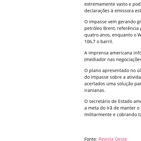
extremamente vasto e podem
declarações à emissora esta
O impasse vem gerando gra
petróleo Brent, referência 
quatro anos, enquanto o WT
106,7 o barril.
A imprensa americana infor
(mediador nas negociações
O plano apresentado no úl
do impasse sobre a ativid
acertados uma solução pa
iranianas.
O secretário de Estado am
a meta do Irã de manter o 
militarmente e cobrando ta
Fonte:
Revista Oeste