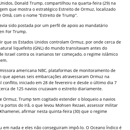
Unidos, Donald Trump, compartilhou na quarta-feira (29) na
gem que mostra o estratégico Estreito de Ormuz, localizado
de Omã, com o nome “Estreito de Trump”.
via sido postada por um perfil de apoio ao mandatário
n For Trump.
r que os Estados Unidos controlam Ormuz, por onde cerca de
natural liquefeito (GNL) do mundo transitavam antes do
de Israel contra os iranianos ter começado, o regime islâmico
gem.
missora americana NBC, plataformas de monitoramento de
am que apenas seis embarcações atravessaram Ormuz na
l conflito, iniciado em 28 de fevereiro e desde o último dia 7
cerca de 125 navios cruzavam o estreito diariamente.
e Ormuz, Trump tem cogitado estender o bloqueio a navios
 portos do Irã, o que levou Mohsen Rezaei, assessor militar
Khamenei, afirmar nesta quinta-feira (30) que o regime
ou em nada e eles não conseguiram impô-lo. O Oceano Índico é