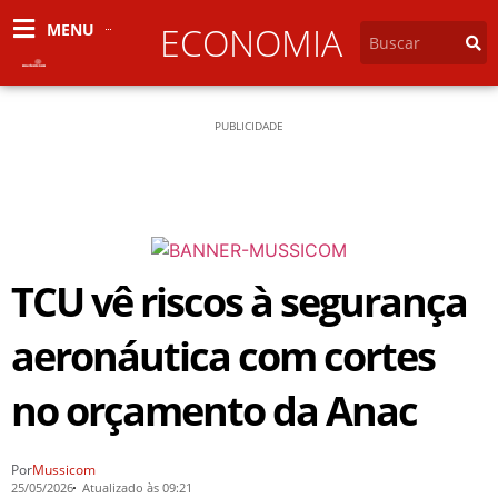
MENU
ECONOMIA
PUBLICIDADE
TCU vê riscos à segurança
aeronáutica com cortes
no orçamento da Anac
Por
Mussicom
25/05/2026
Atualizado às 09:21