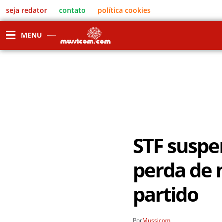
seja redator
contato
política cookies
MENU
STF suspe
perda de 
partido
Por
Mussicom