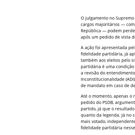
O julgamento no Supremo Tr
cargos majoritários — com
República — podem perder 
após um pedido de vista d
A ação foi apresentada pe
fidelidade partidária, já a
também aos eleitos pelo si
partidária é uma condição 
a revisão do entendimento
Inconstitucionalidade (ADI
de mandato em caso de des
Até o momento, apenas o rel
pedido do PSDB, argumenta
partido, já que o resulta
quanto da legenda. Já no s
mais votado, independente
fidelidade partidária nesse