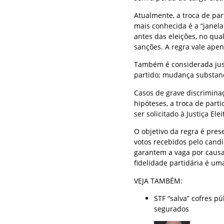
Atualmente, a troca de par
mais conhecida é a “janela
antes das eleições, no qu
sanções. A regra vale ape
Também é considerada just
partido; mudança substanc
Casos de grave discriminaç
hipóteses, a troca de par
ser solicitado à Justiça Ele
O objetivo da regra é pres
votos recebidos pelo candi
garantem a vaga por causa
fidelidade partidária é um
VEJA TAMBÉM:
STF “salva” cofres p
segurados