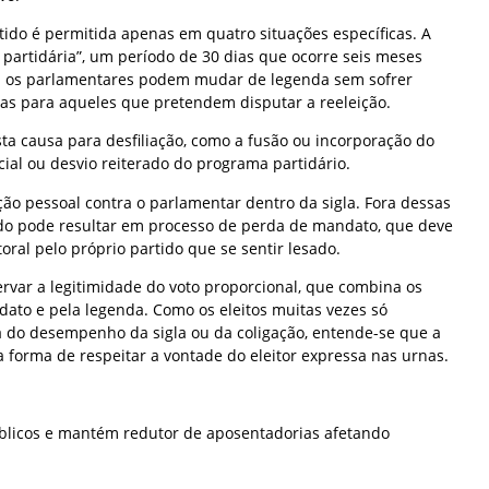
tido é permitida apenas em quatro situações específicas. A
 partidária”, um período de 30 dias que ocorre seis meses
al os parlamentares podem mudar de legenda sem sofrer
nas para aqueles que pretendem disputar a reeleição.
a causa para desfiliação, como a fusão ou incorporação do
ial ou desvio reiterado do programa partidário.
ão pessoal contra o parlamentar dentro da sigla. Fora dessas
tido pode resultar em processo de perda de mandato, que deve
itoral pelo próprio partido que se sentir lesado.
ervar a legitimidade do voto proporcional, que combina os
dato e pela legenda. Como os eleitos muitas vezes só
 do desempenho da sigla ou da coligação, entende-se que a
a forma de respeitar a vontade do eleitor expressa nas urnas.
úblicos e mantém redutor de aposentadorias afetando