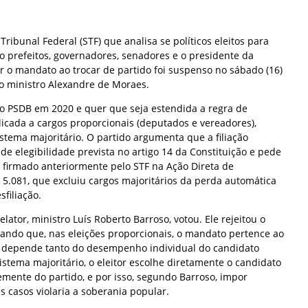
ibunal Federal (STF) que analisa se políticos eleitos para
o prefeitos, governadores, senadores e o presidente da
o mandato ao trocar de partido foi suspenso no sábado (16)
o ministro Alexandre de Moraes.
lo PSDB em 2020 e quer que seja estendida a regra de
plicada a cargos proporcionais (deputados e vereadores),
stema majoritário. O partido argumenta que a filiação
de elegibilidade prevista no artigo 14 da Constituição e pede
 firmado anteriormente pelo STF na Ação Direta de
) 5.081, que excluiu cargos majoritários da perda automática
filiação.
ator, ministro Luís Roberto Barroso, votou. Ele rejeitou o
ndo que, nas eleições proporcionais, o mandato pertence ao
do depende tanto do desempenho individual do candidato
istema majoritário, o eleitor escolhe diretamente o candidato
mente do partido, e por isso, segundo Barroso, impor
s casos violaria a soberania popular.