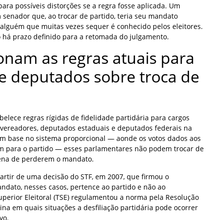
ara possíveis distorções se a regra fosse aplicada. Um
 senador que, ao trocar de partido, teria seu mandato
 alguém que muitas vezes sequer é conhecido pelos eleitores.
o há prazo definido para a retomada do julgamento.
nam as regras atuais para
e deputados sobre troca de
abelece regras rígidas de fidelidade partidária para cargos
 vereadores, deputados estaduais e deputados federais na
 com base no sistema proporcional — aonde os votos dados aos
 para o partido — esses parlamentares não podem trocar de
pena de perderem o mandato.
partir de uma decisão do STF, em 2007, que firmou o
dato, nesses casos, pertence ao partido e não ao
uperior Eleitoral (TSE) regulamentou a norma pela Resolução
lina em quais situações a desfiliação partidária pode ocorrer
vo.