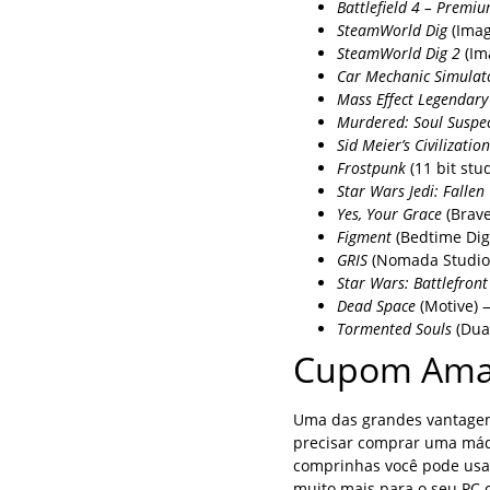
Battlefield 4 – Premiu
SteamWorld Dig
(Imag
SteamWorld Dig 2
(Im
Car Mechanic Simulat
Mass Effect Legendary
Murdered: Soul Suspe
Sid Meier’s Civilization
Frostpunk
(11 bit stu
Star Wars Jedi: Fallen
Yes, Your Grace
(Brave
Figment
(Bedtime Dig
GRIS
(Nomada Studio)
Star Wars: Battlefront 
Dead Space
(Motive) 
Tormented Souls
(Dual
Cupom Ama
Uma das grandes vantagen
precisar comprar uma máq
comprinhas você pode usa
muito mais para o seu PC 