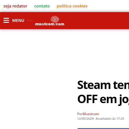
seja redator
contato
política cookies
MENU
Steam tem
OFF em jo
Por
Mussicom
12/05/2025
Atualizado às 17:25