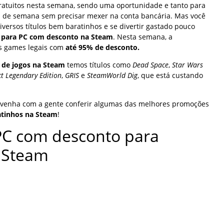
ratuitos nesta semana, sendo uma oportunidade e tanto para
nal de semana sem precisar mexer na conta bancária. Mas você
versos títulos bem baratinhos e se divertir gastado pouco
 para PC com desconto na Steam
. Nesta semana, a
s games legais com
até 95% de desconto.
s de jogos na Steam
temos títulos como
Dead Space
,
Star Wars
ct Legendary Edition
,
GRIS
e
SteamWorld Dig
, que está custando
e venha com a gente conferir algumas das melhores promoções
atinhos na Steam
!
PC com desconto para
 Steam