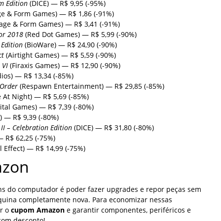
m Edition
(DICE) — R$ 9,95 (-95%)
e & Form Games) — R$ 1,86 (-91%)
age & Form Games) — R$ 3,41 (-91%)
or 2018
(Red Dot Games) — R$ 5,99 (-90%)
 Edition
(BioWare) — R$ 24,90 (-90%)
ct
(Airtight Games) — R$ 5,59 (-90%)
 VI
(Firaxis Games) — R$ 12,90 (-90%)
dios) — R$ 13,34 (-85%)
 Order
(Respawn Entertainment) — R$ 29,85 (-85%)
 At Night) — R$ 5,69 (-85%)
ital Games) — R$ 7,39 (-80%)
 — R$ 9,39 (-80%)
II – Celebration Edition
(DICE) — R$ 31,80 (-80%)
— R$ 62,25 (-75%)
 Effect) — R$ 14,99 (-75%)
zon
s do computador é poder fazer upgrades e repor peças sem
uina completamente nova. Para economizar nessas
r o
cupom Amazon
e garantir componentes, periféricos e
com desconto!