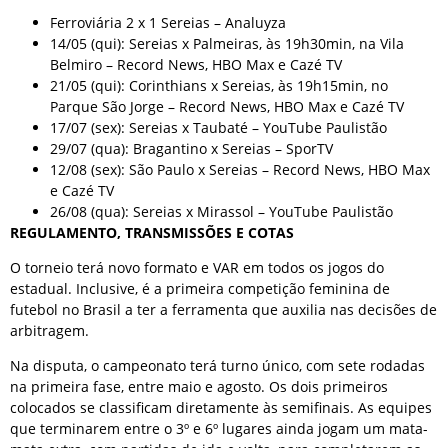
Ferroviária 2 x 1 Sereias – Analuyza
14/05 (qui): Sereias x Palmeiras, às 19h30min, na Vila
Belmiro – Record News, HBO Max e Cazé TV
21/05 (qui): Corinthians x Sereias, às 19h15min, no
Parque São Jorge – Record News, HBO Max e Cazé TV
17/07 (sex): Sereias x Taubaté – YouTube Paulistão
29/07 (qua): Bragantino x Sereias – SporTV
12/08 (sex): São Paulo x Sereias – Record News, HBO Max
e Cazé TV
26/08 (qua): Sereias x Mirassol – YouTube Paulistão
REGULAMENTO, TRANSMISSÕES E COTAS
O torneio terá novo formato e VAR em todos os jogos do
estadual. Inclusive, é a primeira competição feminina de
futebol no Brasil a ter a ferramenta que auxilia nas decisões de
arbitragem.
Na disputa, o campeonato terá turno único, com sete rodadas
na primeira fase, entre maio e agosto. Os dois primeiros
colocados se classificam diretamente às semifinais. As equipes
que terminarem entre o 3º e 6º lugares ainda jogam um mata-