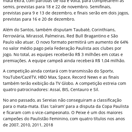
mata extra, com partidas de ida e volta, para completarem as
semis, previstas para 18 e 22 de novembro. Semifinais,
previstas para 9 e 13 de dezembro, e finais serão em dois jogos,
previstas para 16 e 20 de dezembro.
Além do Santos, também disputam Taubaté, Corinthians,
Ferroviária, Mirassol, Palmeiras, Red Bull Bragantino e São
Paulo vão atuar. O novo formato permitirá um aumento de 64%
no valor médio pago pela Federação Paulista aos clubes por
jogo. No total, as equipes receberão R$ 3 milhões em cotas e
premiações. A equipe campeã ainda receberá R$ 1,04 milhão.
A competição ainda contará com transmissão do Sportv,
YouTube/CazéTV, HBO Max, Space, Record News e as finais
também terão exibição da TV Globo. A competição estreia com
quatro patrocinadores: Assaí, BIS, Centauro e Sil.
No ano passado, as Sereias não conseguiram a classificação
para o mata-mata. Elas ‘caíram’ para a disputa da Copa Paulista
e ficaram com o vice-campeonato. O Peixe é um dos maiores
campeões do Paulistão Feminino, com quatro títulos nos anos
de 2007, 2010, 2011, 2018