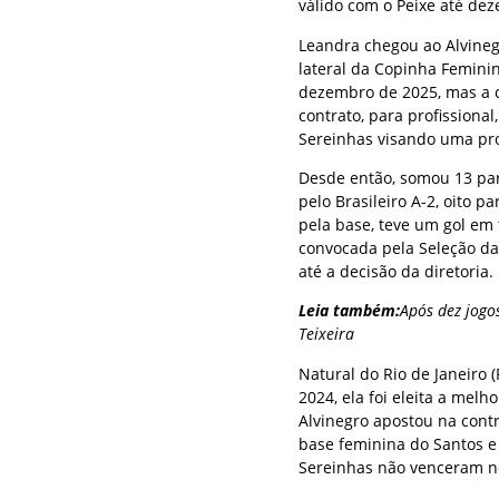
válido com o Peixe até de
Leandra chegou ao Alvineg
lateral da Copinha Feminin
dezembro de 2025, mas a co
contrato, para profissiona
Sereinhas visando uma pro
Desde então, somou 13 part
pelo Brasileiro A-2, oito p
pela base, teve um gol em t
convocada pela Seleção da
até a decisão da diretoria.
Leia também:
Após dez jogo
Teixeira
Natural do Rio de Janeiro 
2024, ela foi eleita a mel
Alvinegro apostou na contr
base feminina do Santos e
Sereinhas não venceram no