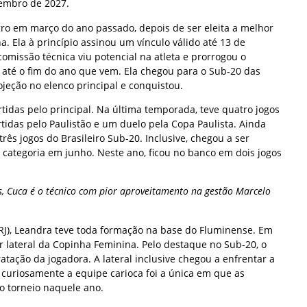
zembro de 2027.
ro em março do ano passado, depois de ser eleita a melhor
a. Ela à princípio assinou um vínculo válido até 13 de
missão técnica viu potencial na atleta e prorrogou o
l, até o fim do ano que vem. Ela chegou para o Sub-20 das
jeção no elenco principal e conquistou.
idas pelo principal. Na última temporada, teve quatro jogos
artidas pelo Paulistão e um duelo pela Copa Paulista. Ainda
rês jogos do Brasileiro Sub-20. Inclusive, chegou a ser
 categoria em junho. Neste ano, ficou no banco em dois jogos
s, Cuca é o técnico com pior aproveitamento na gestão Marcelo
(RJ), Leandra teve toda formação na base do Fluminense. Em
hor lateral da Copinha Feminina. Pelo destaque no Sub-20, o
atação da jogadora. A lateral inclusive chegou a enfrentar a
 curiosamente a equipe carioca foi a única em que as
 torneio naquele ano.