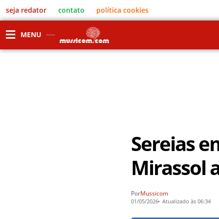
seja redator
contato
política cookies
MENU
Sereias e
Mirassol 
Por
Mussicom
01/05/2026
Atualizado às 06:34