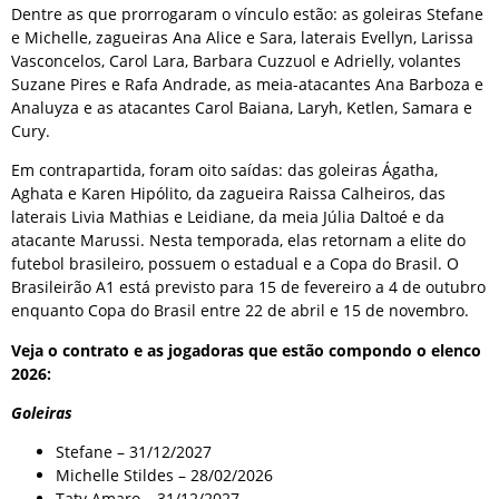
Dentre as que prorrogaram o vínculo estão: as goleiras Stefane
e Michelle, zagueiras Ana Alice e Sara, laterais Evellyn, Larissa
Vasconcelos, Carol Lara, Barbara Cuzzuol e Adrielly, volantes
Suzane Pires e Rafa Andrade, as meia-atacantes Ana Barboza e
Analuyza e as atacantes Carol Baiana, Laryh, Ketlen, Samara e
Cury.
Em contrapartida, foram oito saídas: das goleiras Ágatha,
Aghata e Karen Hipólito, da zagueira Raissa Calheiros, das
laterais Livia Mathias e Leidiane, da meia Júlia Daltoé e da
atacante Marussi. Nesta temporada, elas retornam a elite do
futebol brasileiro, possuem o estadual e a Copa do Brasil. O
Brasileirão A1 está previsto para 15 de fevereiro a 4 de outubro
enquanto Copa do Brasil entre 22 de abril e 15 de novembro.
Veja o contrato e as jogadoras que estão compondo o elenco
2026:
Goleiras
Stefane – 31/12/2027
Michelle Stildes – 28/02/2026
Taty Amaro – 31/12/2027