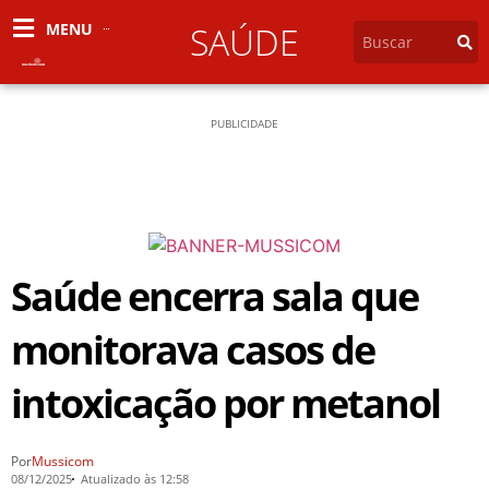
MENU
SAÚDE
PUBLICIDADE
Saúde encerra sala que
monitorava casos de
intoxicação por metanol
Por
Mussicom
08/12/2025
Atualizado às 12:58