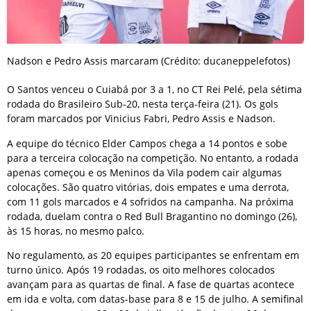
Nadson e Pedro Assis marcaram (Crédito: ducaneppelefotos)
O Santos venceu o Cuiabá por 3 a 1, no CT Rei Pelé, pela sétima
rodada do Brasileiro Sub-20, nesta terça-feira (21). Os gols
foram marcados por Vinicius Fabri, Pedro Assis e Nadson.
A equipe do técnico Elder Campos chega a 14 pontos e sobe
para a terceira colocação na competição. No entanto, a rodada
apenas começou e os Meninos da Vila podem cair algumas
colocações. São quatro vitórias, dois empates e uma derrota,
com 11 gols marcados e 4 sofridos na campanha. Na próxima
rodada, duelam contra o Red Bull Bragantino no domingo (26),
às 15 horas, no mesmo palco.
No regulamento, as 20 equipes participantes se enfrentam em
turno único. Após 19 rodadas, os oito melhores colocados
avançam para as quartas de final. A fase de quartas acontece
em ida e volta, com datas-base para 8 e 15 de julho. A semifinal