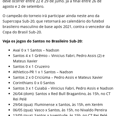
deve ocorrer entre 22 e 29 de julho. Já a final entre 26 de
agosto e 2 de setembro.
O campeão do torneio irá participar ainda neste ano da
Supercopa Sub-20, que retornará ao calendário do futebol
brasileiro masculino de base após 2021, contra o vencedor da
Copa do Brasil Sub-20.
Veja os jogos do Santos no Brasileiro Sub-20:
Avaí 0 x 1 Santos – Nadson
Santos 4 x 1 Grêmio – Vinicius Fabri, Pedro Assis (2) e
Mateus Xavier
Santos 0 x 1 Cruzeiro
Athletico-PR 1 x 1 Santos – Nadson
Santos 2 x 0 Criciúma – Pedro Assis e Mateus Xavier
Corinthians 0 x 0 Santos
Santos 3 x 1 Cuiabá – Vinicius Fabri, Pedro Assis e Nadson
26/04 (dom): Santos x Red Bull Bragantino, às 15h, no CT
Rei Pelé
29/04 (qua): Fluminense x Santos, às 15h, em Xerém
06/05 (qua): Vasco x Santos, às 15h, no Nivaldo Pereira
13/05 (qua): Santos x Juventude, às 15h, no CT Rei Pelé