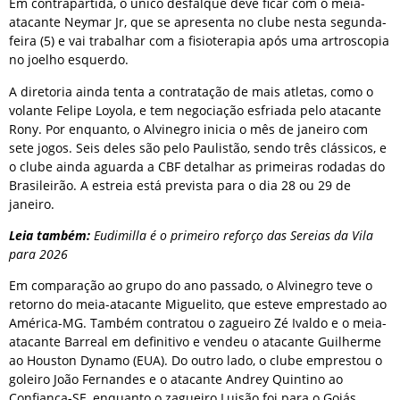
Em contrapartida, o único desfalque deve ficar com o meia-
atacante Neymar Jr, que se apresenta no clube nesta segunda-
feira (5) e vai trabalhar com a fisioterapia após uma artroscopia
no joelho esquerdo.
A diretoria ainda tenta a contratação de mais atletas, como o
volante Felipe Loyola, e tem negociação esfriada pelo atacante
Rony. Por enquanto, o Alvinegro inicia o mês de janeiro com
sete jogos. Seis deles são pelo Paulistão, sendo três clássicos, e
o clube ainda aguarda a CBF detalhar as primeiras rodadas do
Brasileirão. A estreia está prevista para o dia 28 ou 29 de
janeiro.
Leia também:
Eudimilla é o primeiro reforço das Sereias da Vila
para 2026
Em comparação ao grupo do ano passado, o Alvinegro teve o
retorno do meia-atacante Miguelito, que esteve emprestado ao
América-MG. Também contratou o zagueiro Zé Ivaldo e o meia-
atacante Barreal em definitivo e vendeu o atacante Guilherme
ao Houston Dynamo (EUA). Do outro lado, o clube emprestou o
goleiro João Fernandes e o atacante Andrey Quintino ao
Confiança-SE, enquanto o zagueiro Luisão foi para o Goiás.