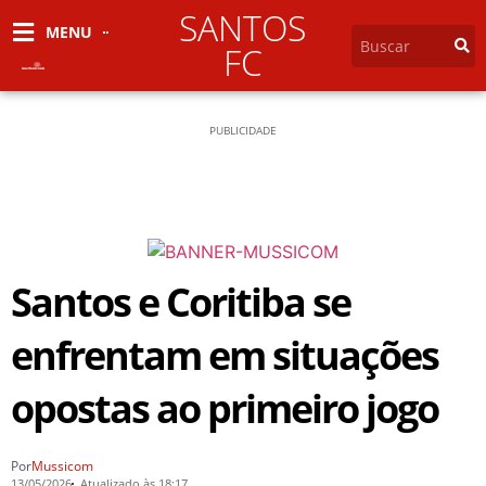
SANTOS
MENU
FC
PUBLICIDADE
Santos e Coritiba se
enfrentam em situações
opostas ao primeiro jogo
Por
Mussicom
13/05/2026
Atualizado às 18:17