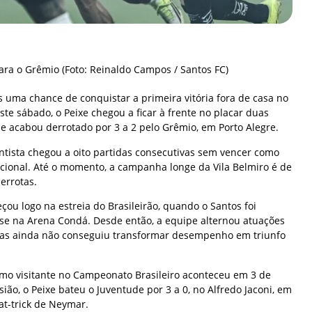
ara o Grêmio (Foto: Reinaldo Campos / Santos FC)
 uma chance de conquistar a primeira vitória fora de casa no
te sábado, o Peixe chegou a ficar à frente no placar duas
 e acabou derrotado por 3 a 2 pelo Grêmio, em Porto Alegre.
ntista chegou a oito partidas consecutivas sem vencer como
acional. Até o momento, a campanha longe da Vila Belmiro é de
errotas.
ou logo na estreia do Brasileirão, quando o Santos foi
e na Arena Condá. Desde então, a equipe alternou atuações
mas ainda não conseguiu transformar desempenho em triunfo
como visitante no Campeonato Brasileiro aconteceu em 3 de
ão, o Peixe bateu o Juventude por 3 a 0, no Alfredo Jaconi, em
t-trick de Neymar.