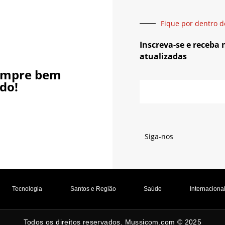
Fique por dentro d
Inscreva-se e receba
atualizadas
empre bem
do!
Siga-nos
Tecnologia
Santos e Região
Saúde
Internaciona
Todos os direitos reservados. Mussicom.com © 2025