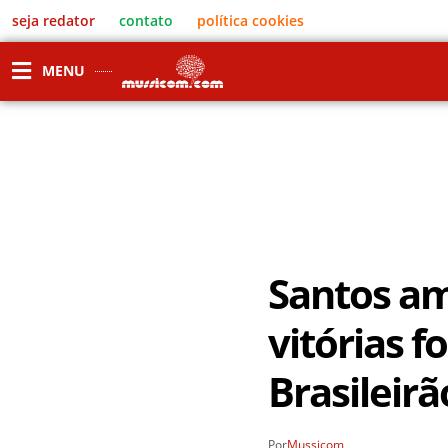
seja redator
contato
política cookies
MENU
Santos am
vitórias f
Brasileirã
Por
Mussicom