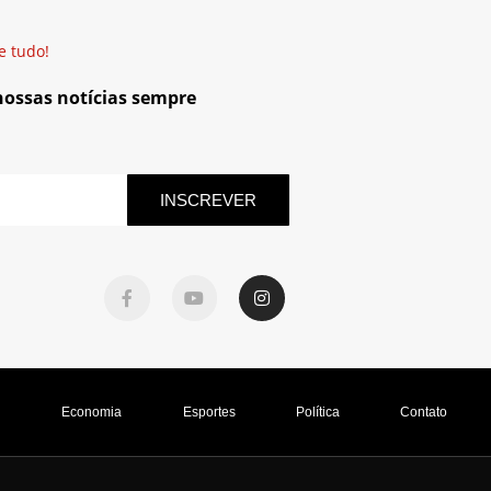
e tudo!
 nossas notícias sempre
INSCREVER
l
Economia
Esportes
Política
Contato