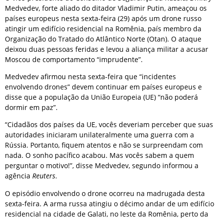
Medvedev, forte aliado do ditador Vladimir Putin, ameaçou os
países europeus nesta sexta-feira (29) após um drone russo
atingir um edifício residencial na Romênia, país membro da
Organização do Tratado do Atlântico Norte (Otan). O ataque
deixou duas pessoas feridas e levou a aliança militar a acusar
Moscou de comportamento “imprudente”.
Medvedev afirmou nesta sexta-feira que “incidentes
envolvendo drones” devem continuar em países europeus e
disse que a população da União Europeia (UE) “não poderá
dormir em paz”.
“Cidadãos dos países da UE, vocês deveriam perceber que suas
autoridades iniciaram unilateralmente uma guerra com a
Rússia. Portanto, fiquem atentos e não se surpreendam com
nada. O sonho pacífico acabou. Mas vocês sabem a quem
perguntar o motivo!”, disse Medvedev, segundo informou a
agência
Reuters
.
O episódio envolvendo o drone ocorreu na madrugada desta
sexta-feira. A arma russa atingiu o décimo andar de um edifício
residencial na cidade de Galati, no leste da Romênia, perto da