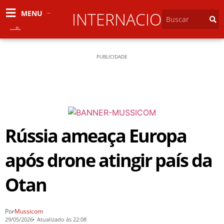
MENU
INTERNACIONAL
PUBLICIDADE
Rússia ameaça Europa
após drone atingir país da
Otan
Por
Mussicom
29/05/2026
Atualizado às 22:08