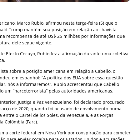
ricano, Marco Rubio, afirmou nesta terça-feira (5) que o
nald Trump mantém sua posição em relação ao chavista
uma recompensa de até US$ 25 milhões por informações que
tura dele segue vigente.
te Efecto Cocuyo, Rubio fez a afirmação durante uma coletiva
ca.
ista sobre a posição americana em relação a Cabello, o
ondeu em espanhol: “A política dos EUA sobre essa questão
r, nós a informaremos”. Rubio acrescentou que Cabello
o um “narcoterrorista” pelas autoridades americanas.
Interior, Justiça e Paz venezuelano, foi declarado procurado
março de 2020, quando foi acusado de envolvimento numa
 entre o Cartel de los Soles, da Venezuela, e as Forças
a Colômbia (Farc).
 numa corte federal em Nova York por conspiração para cometer
ção para enviar cocaína para os Estados Unidos e acusações