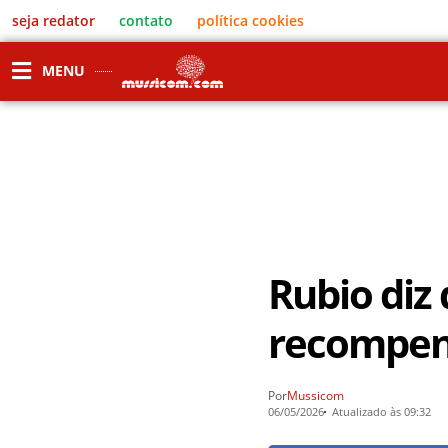
seja redator
contato
política cookies
MENU
Rubio di
recompens
Por
Mussicom
06/05/2026
Atualizado às 09:32