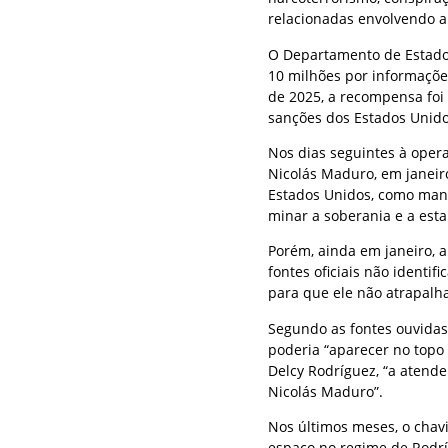
relacionadas envolvendo a
O Departamento de Estado
10 milhões por informaçõe
de 2025, a recompensa foi
sanções dos Estados Unido
Nos dias seguintes à opera
Nicolás Maduro, em janeiro
Estados Unidos, como mani
minar a soberania e a esta
Porém, ainda em janeiro, 
fontes oficiais não ident
para que ele não atrapalha
Segundo as fontes ouvidas 
poderia “aparecer no topo d
Delcy Rodríguez, “a atend
Nicolás Maduro”.
Nos últimos meses, o chav
espaço no regime de Rodr