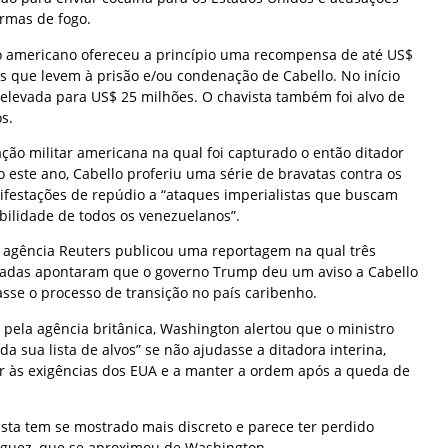
rmas de fogo.
 americano ofereceu a princípio uma recompensa de até US$
s que levem à prisão e/ou condenação de Cabello. No início
 elevada para US$ 25 milhões. O chavista também foi alvo de
s.
ção militar americana na qual foi capturado o então ditador
 este ano, Cabello proferiu uma série de bravatas contra os
festações de repúdio a “ataques imperialistas que buscam
bilidade de todos os venezuelanos”.
a agência Reuters publicou uma reportagem na qual três
ificadas apontaram que o governo Trump deu um aviso a Cabello
sse o processo de transição no país caribenho.
pela agência britânica, Washington alertou que o ministro
a sua lista de alvos” se não ajudasse a ditadora interina,
er às exigências dos EUA e a manter a ordem após a queda de
ista tem se mostrado mais discreto e parece ter perdido
íguez, que se aproximou de Washington.