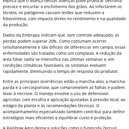
explica que o avanço dessas doenças pode provocar desfolha
precoce e encurtar o enchimento dos grãos. Ao infectarem os
tecidos, os patógenos causam lesões que reduzem a
fotossíntese, com impacto direto no rendimento e na qualidade
da produção.
Dados da Embrapa indicam que, sem controle adequado, as
perdas podem superar 20%. Como costumam ocorrer
simultaneamente e são difíceis de diferenciar em campo, essas
enfermidades são tratadas como um complexo. A redução da
área foliar sadia se intensifica nas últimas semanas e, em
condições climáticas favoráveis, os sintomas evoluem
rapidamente, diminuindo o tempo de resposta do produtor.
Entre as principais ocorrências estão a mancha-alvo, a mancha-
parda e a cercosporiose, que comprometem as folhas e podem
levar à necrose. O manejo envolve o uso de defensivos
agrícolas, com escolha e aplicação ajustadas à pressão local, ao
estágio da planta e às recomendações técnicas. O
acompanhamento especializado também contribui para definir
estratégias mais eficientes e equilibrar custo e proteção.
A Rainbow Agro destaca soluções como o fungicida Zerrust