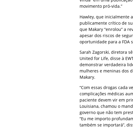
movimento pró-vida.”
Hawley, que inicialmente 
publicamente crítico de s
que Makary “enrolou” a re
apesar dos riscos de seg
oportunidade para a FDA s
Sarah Zagorski, diretora 
United for Life, disse à 
demonstrar verdadeira li
mulheres e meninas dos da
Makary.
“Com essas drogas cada vez
complicações médicas aum
paciente devem vir em prim
Louisiana, chamou o mand
governo que não tem prest
“Eu me importo profundame
também se importará”, diss