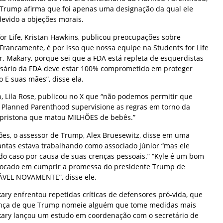
Trump afirma que foi apenas uma designação da qual ele
devido a objeções morais.
or Life, Kristan Hawkins, publicou preocupações sobre
Francamente, é por isso que nossa equipe na Students for Life
r. Makary, porque sei que a FDA está repleta de esquerdistas
ssário da FDA deve estar 100% comprometido em proteger
o E suas mães”, disse ela.
n, Lila Rose, publicou no X que “não podemos permitir que
 Planned Parenthood supervisione as regras em torno da
fepristona que matou MILHÕES de bebês.”
es, o assessor de Trump, Alex Bruesewitz, disse em uma
ntas estava trabalhando como associado júnior “mas ele
 do caso por causa de suas crenças pessoais.” “Kyle é um bom
 focado em cumprir a promessa do presidente Trump de
EL NOVAMENTE”, disse ele.
ry enfrentou repetidas críticas de defensores pró-vida, que
ança de que Trump nomeie alguém que tome medidas mais
akary lançou um estudo em coordenação com o secretário de