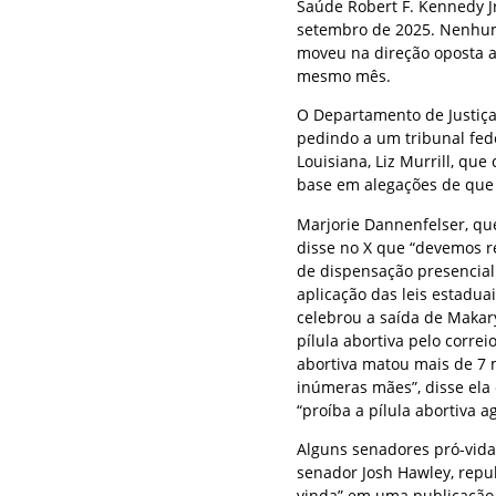
Saúde Robert F. Kennedy J
setembro de 2025. Nenhuma
moveu na direção oposta a
mesmo mês.
O Departamento de Justi
pedindo a um tribunal fe
Louisiana, Liz Murrill, q
base em alegações de que 
Marjorie Dannenfelser, qu
disse no X que “devemos 
de dispensação presencial
aplicação das leis estaduai
celebrou a saída de Makary
pílula abortiva pelo correi
abortiva matou mais de 7 
inúmeras mães”, disse ela
“proíba a pílula abortiva a
Alguns senadores pró-vida
senador Josh Hawley, repu
vinda” em uma publicação 