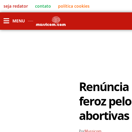
seja redator
contato
política cookies
MENU
Renúncia 
feroz pelo
abortivas
Por
Mussicom