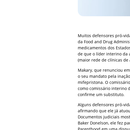
Muitos defensores pró-vi
da Food and Drug Administ
medicamentos dos Estado
de que o líder interino da
(maior rede de clínicas de
Makary, que renunciou em 
o seu mandato pela inação
mifepristona. O comissári
como comissário interino 
confirme um substituto.
Alguns defensores pró-vid
afirmando que ele já atu
Documentos judiciais most
Baker Donelson, ele fez pa
Parenthood em uma disputa