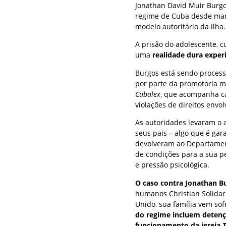
Jonathan David Muir Burgo
regime de Cuba desde mar
modelo autoritário da ilha.
A prisão do adolescente, c
uma
realidade dura exper
Burgos está sendo process
por parte da promotoria mi
Cubalex
, que acompanha ca
violações de direitos envo
As autoridades levaram o 
seus pais – algo que é gar
devolveram ao Departament
de condições para a sua p
e pressão psicológica.
O caso contra Jonathan B
humanos Christian Solidar
Unido, sua família vem so
do regime incluem detençõ
funcionamento da igreja