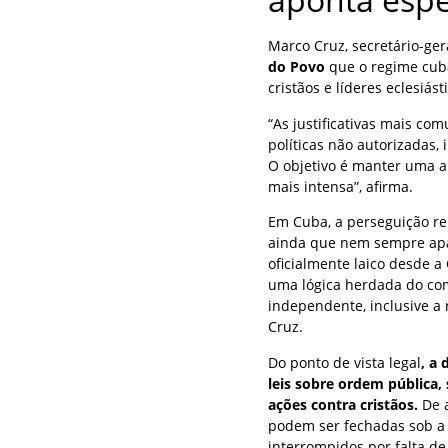
Marco Cruz, secretário-ger
do Povo
que o regime cuba
cristãos e líderes eclesiás
“As justificativas mais co
políticas não autorizadas,
O objetivo é manter uma a
mais intensa”, afirma.
Em Cuba, a perseguição rel
ainda que nem sempre apar
oficialmente laico desde a
uma lógica herdada do co
independente, inclusive a 
Cruz.
Do ponto de vista legal
, a
leis sobre ordem pública,
ações contra cristãos.
De a
podem ser fechadas sob a a
interrompidos por falta de 