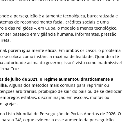
onde a perseguição é altamente tecnológica, burocratizada e
istemas de reconhecimento facial, créditos sociais e uma
role das religiões –, em Cuba, o modelo é menos tecnológico,
por ser baseado em vigilância humana, informantes, pressão
ireta.
anal, porém igualmente eficaz. Em ambos os casos, o problema
do se coloca como instância máxima de lealdade. Quando a fé
ma autoridade acima do governo, isso é visto como inadmissível
afirma Cruz.
os de julho de 2021, o regime aumentou drasticamente a
ilha.
Alguns dos métodos mais comuns para reprimir ou
tenções arbitrárias, proibição de sair do país ou de se deslocar
 empregos estatais, discriminação em escolas, multas ou
 igrejas.
na Lista Mundial de Perseguição do Portas Abertas de 2026. O
o para a 24ª, o que evidencia esse aumento da perseguição