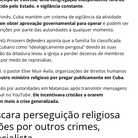
ido pelo Estado, e vigilância constante
.
hinês, Cuba mantém um sistema de vigilância da atividade
isam obter aprovação governamental para operar
e podem ser
strições por parte das autoridades a qualquer momento.
ONG
Prisoners Defenders
aponta que a família foi classificada
cubano como “ideologicamente perigosa” devido às suas
ssão da ditadura levou a igreja a perder dezenas de membros
, por medo de represálias.
, o pastor Elier Muir Ávila, organizações de direitos humanos
outro ministro religioso por pregar publicamente em Cuba.
vado por autoridades em Matanzas após transmitir mensagens
nal no YouTube.
Ele incentivava cristãos a orarem
m meio à crise generalizada.
ara perseguição religiosa
es por outros crimes,
cialista