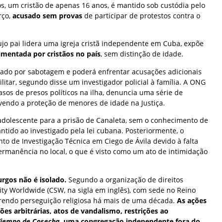
s, um cristão de apenas 16 anos, é mantido sob custódia pelo
ço,
acusado sem provas
de participar de protestos contra o
ujo pai lidera uma igreja cristã independente em Cuba, expõe
imentada por cristãos no país
, sem distinção de idade.
ado por sabotagem e poderá enfrentar acusações adicionais
litar, segundo disse um investigador policial à família. A ONG
sos de presos políticos na ilha, denuncia uma série de
lvendo a proteção de menores de idade na Justiça.
adolescente para a prisão de Canaleta, sem o conhecimento de
antido ao investigado pela lei cubana. Posteriormente, o
o de Investigação Técnica em Ciego de Ávila devido à falta
ermanência no local, o que é visto como um ato de intimidação
urgos não é isolado.
Segundo a organização de direitos
ity Worldwide (CSW, na sigla em inglês), com sede no Reino
frendo perseguição religiosa há mais de uma década.
As ações
es arbitrárias, atos de vandalismo, restrições ao
Tiempo de Cosecha
, uma congregação independente fora do