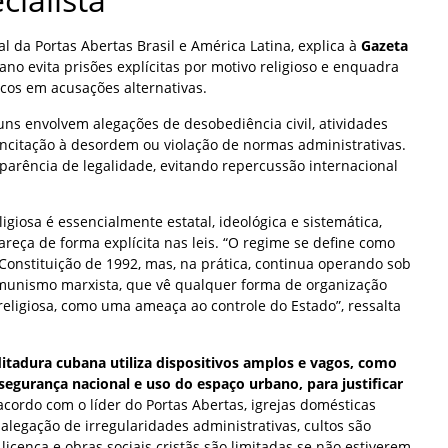
al da Portas Abertas Brasil e América Latina, explica à
Gazeta
no evita prisões explícitas por motivo religioso e enquadra
ticos em acusações alternativas.
muns envolvem alegações de desobediência civil, atividades
 incitação à desordem ou violação de normas administrativas.
parência de legalidade, evitando repercussão internacional
igiosa é essencialmente estatal, ideológica e sistemática,
eça de forma explícita nas leis. “O regime se define como
 Constituição de 1992, mas, na prática, continua operando sob
munismo marxista, que vê qualquer forma de organização
religiosa, como uma ameaça ao controle do Estado”, ressalta
 ditadura cubana utiliza dispositivos amplos e vagos, como
 segurança nacional e uso do espaço urbano, para justificar
cordo com o líder do Portas Abertas, igrejas domésticas
legação de irregularidades administrativas, cultos são
licença e obras sociais cristãs são limitadas se não estiverem