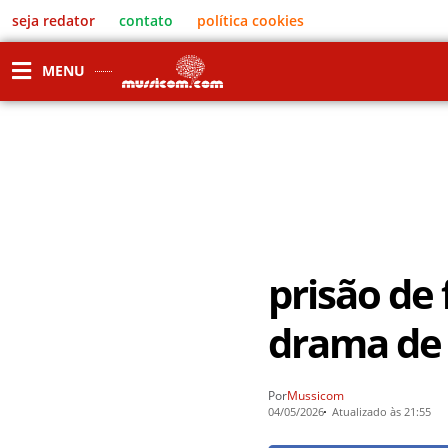
seja redator
contato
política cookies
MENU
prisão de 
drama de 
Por
Mussicom
04/05/2026
Atualizado às 21:55