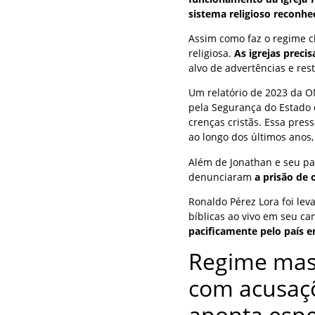
sistema religioso reconhec
Assim como faz o regime c
religiosa.
As igrejas prec
alvo de advertências e re
Um relatório de 2023 da 
pela Segurança do Estado 
crenças cristãs. Essa pre
ao longo dos últimos anos
Além de Jonathan e seu pai
denunciaram
a prisão de 
Ronaldo Pérez Lora foi le
bíblicas ao vivo em seu ca
pacificamente pelo país e
Regime masc
com acusaçõ
aponta espe