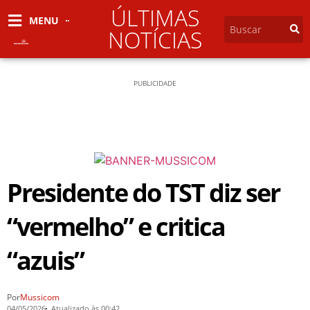
ÚLTIMAS
MENU
NOTÍCIAS
PUBLICIDADE
Presidente do TST diz ser
“vermelho” e critica
“azuis”
Por
Mussicom
04/05/2026
Atualizado às 00:42