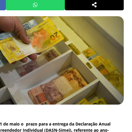
1 de maio o prazo para a entrega da Declaração Anual
reendedor Individual (DASN-Simei), referente ao ano-