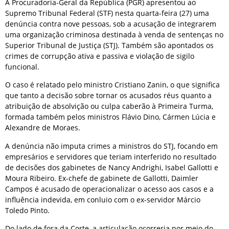
A Procuradoria-Geral da República (PGR) apresentou ao
Supremo Tribunal Federal (STF) nesta quarta-feira (27) uma
denúncia contra nove pessoas, sob a acusação de integrarem
uma organização criminosa destinada à venda de sentenças no
Superior Tribunal de Justiça (STJ). Também são apontados os
crimes de corrupção ativa e passiva e violação de sigilo
funcional.
O caso é relatado pelo ministro Cristiano Zanin, o que significa
que tanto a decisão sobre tornar os acusados réus quanto a
atribuição de absolvição ou culpa caberão à Primeira Turma,
formada também pelos ministros Flávio Dino, Cármen Lúcia e
Alexandre de Moraes.
A denúncia não imputa crimes a ministros do STJ, focando em
empresários e servidores que teriam interferido no resultado
de decisões dos gabinetes de Nancy Andrighi, Isabel Gallotti e
Moura Ribeiro. Ex-chefe de gabinete de Gallotti, Daimler
Campos é acusado de operacionalizar o acesso aos casos e a
influência indevida, em conluio com o ex-servidor Márcio
Toledo Pinto.
Do lado de fora da Corte, a articulação ocorreria por meio do