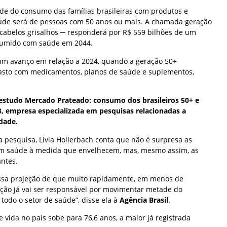
de do consumo das famílias brasileiras com produtos e
aúde será de pessoas com 50 anos ou mais. A chamada geração
 cabelos grisalhos ─ responderá por R$ 559 bilhões de um
onsumido com saúde em 2044.
um avanço em relação a 2024, quando a geração 50+
asto com medicamentos, planos de saúde e suplementos,
estudo Mercado Prateado: consumo dos brasileiros 50+ e
a8, empresa especializada em pesquisas relacionadas a
dade.
pesquisa, Lívia Hollerbach conta que não é surpresa as
m saúde à medida que envelhecem, mas, mesmo assim, as
ntes.
ssa projeção de que muito rapidamente, em menos de
ação já vai ser responsável por movimentar metade do
odo o setor de saúde”, disse ela à
Agência Brasil
.
e vida no país sobe para 76,6 anos, a maior já registrada