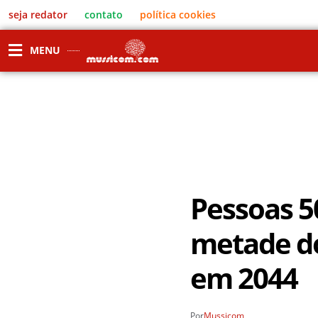
seja redator
contato
política cookies
MENU
Pessoas 5
metade d
em 2044
Por
Mussicom