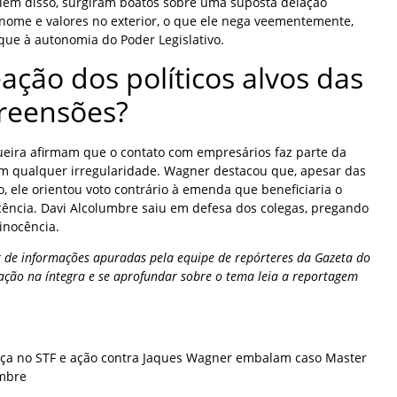
lém disso, surgiram boatos sobre uma suposta delação
ome e valores no exterior, o que ele nega veementemente,
que à autonomia do Poder Legislativo.
eação dos políticos alvos das
reensões?
eira afirmam que o contato com empresários faz parte da
m qualquer irregularidade. Wagner destacou que, apesar das
, ele orientou voto contrário à emenda que beneficiaria o
cência. Davi Alcolumbre saiu em defesa dos colegas, pregando
inocência.
 de informações apuradas pela equipe de repórteres da Gazeta do
ação na íntegra e se aprofundar sobre o tema leia a reportagem
ça no STF e ação contra Jaques Wagner embalam caso Master
mbre