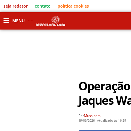
seja redator
contato
política cookies
MENU
Operação
Jaques Wa
Por
Mussicom
19/06/2026
Atualizado às 16:29