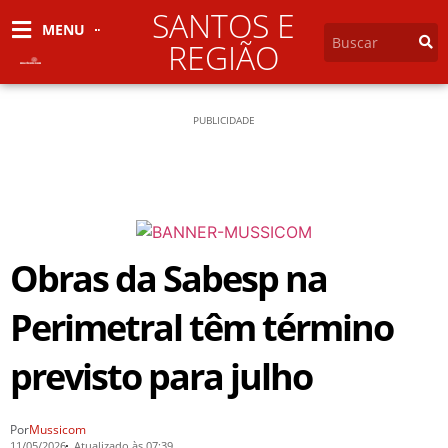
SANTOS E
MENU
REGIÃO
PUBLICIDADE
Obras da Sabesp na
Perimetral têm término
previsto para julho
Por
Mussicom
11/05/2026
Atualizado às 07:39