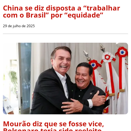
China se diz disposta a “trabalhar
com o Brasil” por “equidade”
29 de julho de 2025
Mourão diz que se fosse vice,
Bolsonaro teria sido reeleito