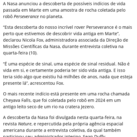
A Nasa anunciou a descoberta de possíveis indícios de vida
passada em Marte em uma amostra de rocha coletada pelo
robô
Perseverance
no planeta.
“Esta descoberta do nosso incrível rover Perseverance é o mais
perto que estivemos de descobrir vida antiga em Marte”,
declarou Nicola Fox, administradora associada da Direção de
Missões Científicas da Nasa, durante entrevista coletiva na
quarta-feira (10).
“É uma espécie de sinal, uma espécie de sinal residual. Não é
vida em si, e certamente poderia ter sido vida antiga. E isso
teria sido algo que existiu há milhões de anos, nada que esteja
presente lá”, acrescentou Fox.
O mais recente indício está presente em uma rocha chamada
Cheyava Falls, que foi coletada pelo robô em 2024 em um
antigo leito seco de um rio na cratera Jezero.
A descoberta da Nasa foi divulgada nesta quarta-feira, na
revista
Nature
, e repercutida pela própria agência espacial
americana durante a entrevista coletiva, da qual também
participou seu administrador interino, Sean Duffy.