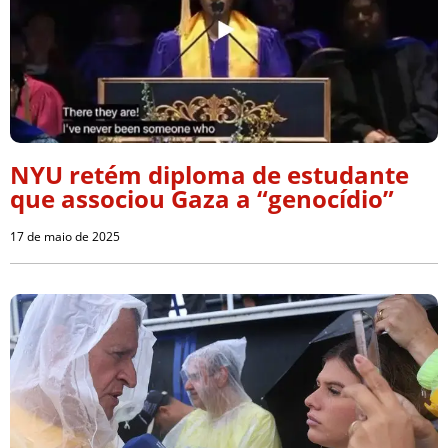
NYU retém diploma de estudante
que associou Gaza a “genocídio”
17 de maio de 2025