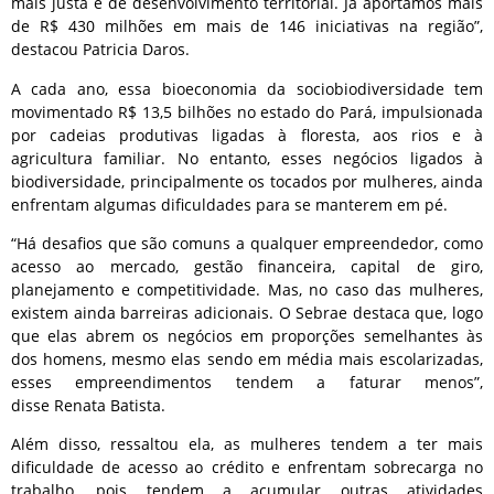
mais justa e de desenvolvimento territorial. Já aportamos mais
de R$ 430 milhões em mais de 146 iniciativas na região”,
destacou Patricia Daros.
A cada ano, essa bioeconomia da sociobiodiversidade tem
movimentado R$ 13,5 bilhões no estado do Pará, impulsionada
por cadeias produtivas ligadas à floresta, aos rios e à
agricultura familiar. No entanto, esses negócios ligados à
biodiversidade, principalmente os tocados por mulheres, ainda
enfrentam algumas dificuldades para se manterem em pé.
“Há desafios que são comuns a qualquer empreendedor, como
acesso ao mercado, gestão financeira, capital de giro,
planejamento e competitividade. Mas, no caso das mulheres,
existem ainda barreiras adicionais. O Sebrae destaca que, logo
que elas abrem os negócios em proporções semelhantes às
dos homens, mesmo elas sendo em média mais escolarizadas,
esses empreendimentos tendem a faturar menos”,
disse Renata Batista.
Além disso, ressaltou ela, as mulheres tendem a ter mais
dificuldade de acesso ao crédito e enfrentam sobrecarga no
trabalho, pois tendem a acumular outras atividades