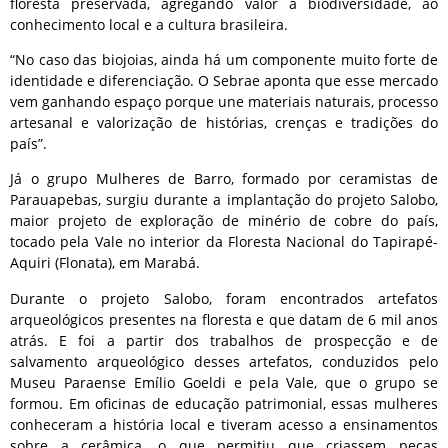
floresta preservada, agregando valor à biodiversidade, ao
conhecimento local e a cultura brasileira.
“No caso das biojoias, ainda há um componente muito forte de
identidade e diferenciação. O Sebrae aponta que esse mercado
vem ganhando espaço porque une materiais naturais, processo
artesanal e valorização de histórias, crenças e tradições do
país”.
Já o grupo Mulheres de Barro, formado por ceramistas de
Parauapebas, surgiu durante a implantação do projeto Salobo,
maior projeto de exploração de minério de cobre do país,
tocado pela Vale no interior da Floresta Nacional do Tapirapé-
Aquiri (Flonata), em Marabá.
Durante o projeto Salobo, foram encontrados artefatos
arqueológicos presentes na floresta e que datam de 6 mil anos
atrás. E foi a partir dos trabalhos de prospecção e de
salvamento arqueológico desses artefatos, conduzidos pelo
Museu Paraense Emílio Goeldi e pela Vale, que o grupo se
formou. Em oficinas de educação patrimonial, essas mulheres
conheceram a história local e tiveram acesso a ensinamentos
sobre a cerâmica, o que permitiu que criassem peças