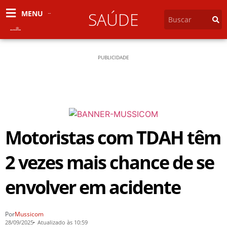
MENU
SAÚDE
PUBLICIDADE
Motoristas com TDAH têm
2 vezes mais chance de se
envolver em acidente
Por
Mussicom
28/09/2025
Atualizado às 10:59