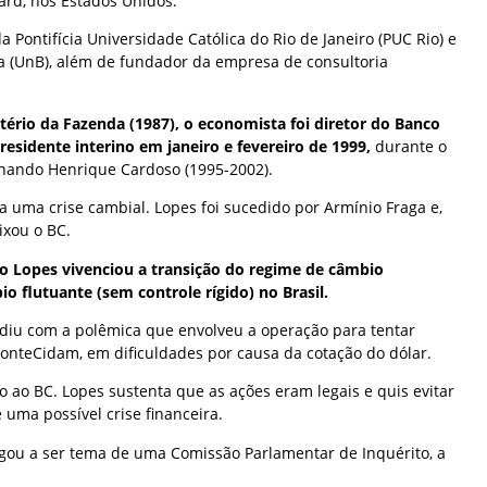
ard, nos Estados Unidos.
a Pontifícia Universidade Católica do Rio de Janeiro (PUC Rio) e
ia (UnB), além de fundador da empresa de consultoria
ério da Fazenda (1987), o economista foi diretor do Banco
residente interino em janeiro e fevereiro de 1999,
durante o
nando Henrique Cardoso (1995-2002).
va uma crise cambial. Lopes foi sucedido por Armínio Fraga e,
ixou o BC.
co Lopes vivenciou a transição do regime de câmbio
o flutuante (sem controle rígido) no Brasil.
diu com a polêmica que envolveu a operação para tentar
FonteCidam, em dificuldades por causa da cotação do dólar.
 ao BC. Lopes sustenta que as ações eram legais e quis evitar
 uma possível crise financeira.
gou a ser tema de uma Comissão Parlamentar de Inquérito, a