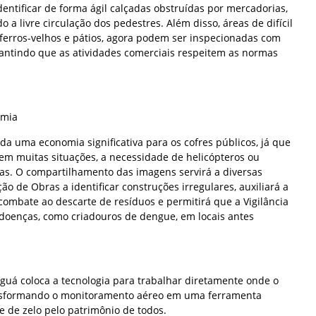
identificar de forma ágil calçadas obstruídas por mercadorias,
 a livre circulação dos pedestres. Além disso, áreas de difícil
 ferros-velhos e pátios, agora podem ser inspecionadas com
rantindo que as atividades comerciais respeitem as normas
omia
da uma economia significativa para os cofres públicos, já que
 em muitas situações, a necessidade de helicópteros ou
cas. O compartilhamento das imagens servirá a diversas
ção de Obras a identificar construções irregulares, auxiliará a
combate ao descarte de resíduos e permitirá que a Vigilância
e doenças, como criadouros de dengue, em locais antes
uá coloca a tecnologia para trabalhar diretamente onde o
ansformando o monitoramento aéreo em uma ferramenta
 e de zelo pelo patrimônio de todos.