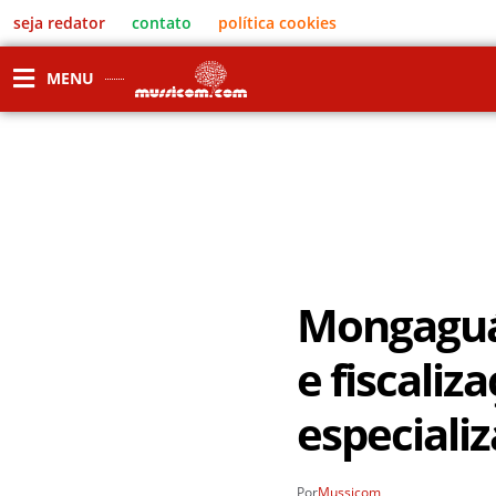
seja redator
contato
política cookies
MENU
Mongaguá
e fiscali
especiali
Por
Mussicom