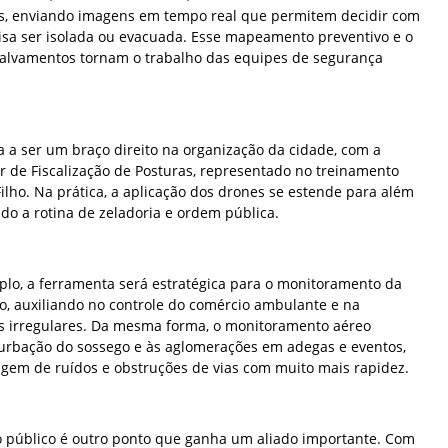
s, enviando imagens em tempo real que permitem decidir com
isa ser isolada ou evacuada. Esse mapeamento preventivo e o
salvamentos tornam o trabalho das equipes de segurança
 a ser um braço direito na organização da cidade, com a
or de Fiscalização de Posturas, representado no treinamento
 Filho. Na prática, a aplicação dos drones se estende para além
do a rotina de zeladoria e ordem pública.
mplo, a ferramenta será estratégica para o monitoramento da
ão, auxiliando no controle do comércio ambulante e na
s irregulares. Da mesma forma, o monitoramento aéreo
rturbação do sossego e às aglomerações em adegas e eventos,
rigem de ruídos e obstruções de vias com muito mais rapidez.
 público é outro ponto que ganha um aliado importante. Com