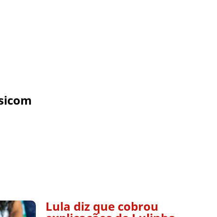
sicom
Lula diz que cobrou