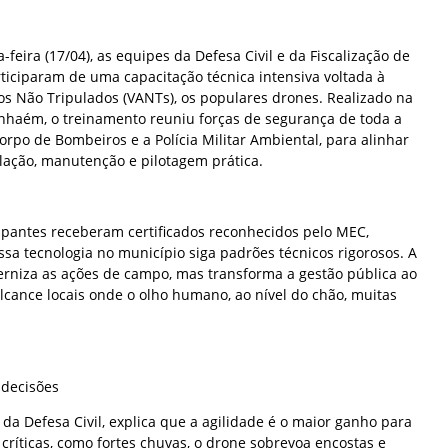
a-feira (17/04), as equipes da Defesa Civil e da Fiscalização de
iciparam de uma capacitação técnica intensiva voltada à
os Não Tripulados (VANTs), os populares drones. Realizado na
tanhaém, o treinamento reuniu forças de segurança de toda a
orpo de Bombeiros e a Polícia Militar Ambiental, para alinhar
lação, manutenção e pilotagem prática.
icipantes receberam certificados reconhecidos pelo MEC,
sa tecnologia no município siga padrões técnicos rigorosos. A
erniza as ações de campo, mas transforma a gestão pública ao
alcance locais onde o olho humano, ao nível do chão, muitas
 decisões
 da Defesa Civil, explica que a agilidade é o maior ganho para
críticas, como fortes chuvas, o drone sobrevoa encostas e