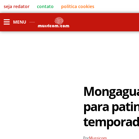
seja redator
contato
política cookies
MENU
Mongaguá 
para patin
tempora
Por
Mussicom