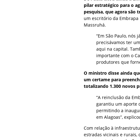
pilar estratégico para o
pesquisa, que agora são t
um escritório da Embrapa n
Massruhá.
“Em São Paulo, nós 
precisávamos ter um 
aqui na capital. T
importante com o Car
produtores que forn
O ministro disse ainda qu
um certame para preenche
totalizando 1.300 novos pr
“A reinclusão da Em
garantiu um aporte d
permitindo a inaugu
em Alagoas”, explico
Com relação à infraestrut
estradas vicinais e rurais,