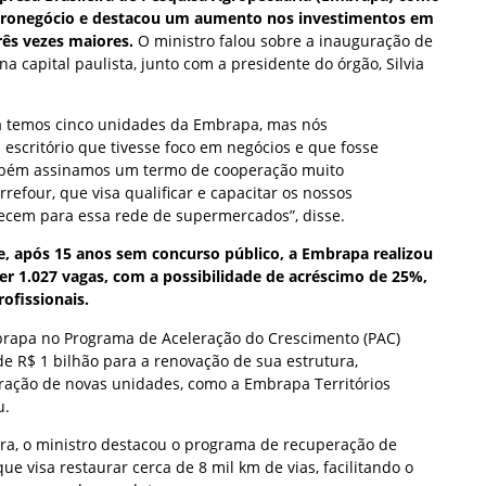
 agronegócio e destacou um aumento nos investimentos em
rês vezes maiores.
O ministro falou sobre a inauguração de
a capital paulista, junto com a presidente do órgão, Silvia
já temos cinco unidades da Embrapa, mas nós
escritório que tivesse foco em negócios e que fosse
ambém assinamos um termo de cooperação muito
refour, que visa qualificar e capacitar os nossos
ecem para essa rede de supermercados”, disse.
e, após 15 anos sem concurso público, a Embrapa realizou
r 1.027 vagas, com a possibilidade de acréscimo de 25%,
ofissionais.
brapa no Programa de Aceleração do Crescimento (PAC)
e R$ 1 bilhão para a renovação de sua estrutura,
ração de novas unidades, como a Embrapa Territórios
u.
ura, o ministro destacou o programa de recuperação de
 que visa restaurar cerca de 8 mil km de vias, facilitando o