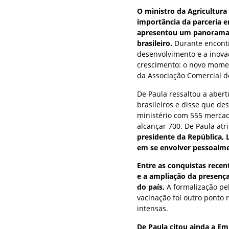
O ministro da Agricultura 
importância da parceria e
apresentou um panorama 
brasileiro.
Durante encontr
desenvolvimento e a inovaç
crescimento: o novo momen
da Associação Comercial de
De Paula ressaltou a aber
brasileiros e disse que de
ministério com 555 mercad
alcançar 700. De Paula atr
presidente da República, L
em se envolver pessoalme
Entre as conquistas rece
e a ampliação da presença 
do país.
A formalização pel
vacinação foi outro ponto
intensas.
De Paula citou ainda a E