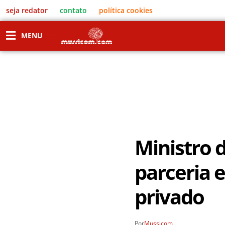
seja redator
contato
política cookies
MENU
Ministro 
parceria 
privado
Por
Mussicom