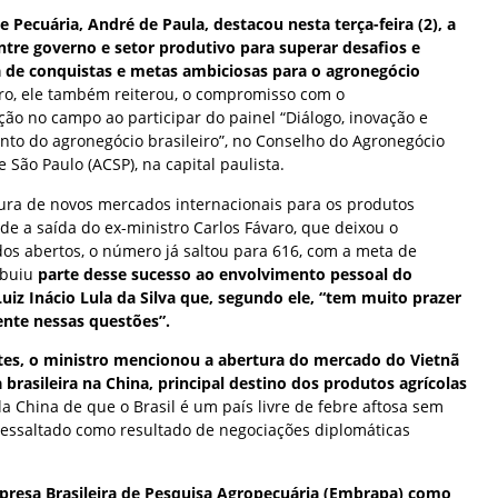
e Pecuária, André de Paula, destacou nesta terça-feira (2), a
ntre governo e setor produtivo para superar desafios e
de conquistas e metas ambiciosas para o agronegócio
o, ele também reiterou, o compromisso com o
ão no campo ao participar do painel “Diálogo, inovação e
to do agronegócio brasileiro”, no Conselho do Agronegócio
 São Paulo (ACSP), na capital paulista.
tura de novos mercados internacionais para os produtos
sde a saída do ex-ministro Carlos Fávaro, que deixou o
os abertos, o número já saltou para 616, com a meta de
ibuiu
parte desse sucesso ao envolvimento pessoal do
uiz Inácio Lula da Silva que, segundo ele, “tem muito prazer
nte nessas questões”.
ntes, o ministro mencionou a abertura do mercado do Vietnã
brasileira na China, principal destino dos produtos agrícolas
a China de que o Brasil é um país livre de febre aftosa sem
 ressaltado como resultado de negociações diplomáticas
mpresa Brasileira de Pesquisa Agropecuária (Embrapa) como