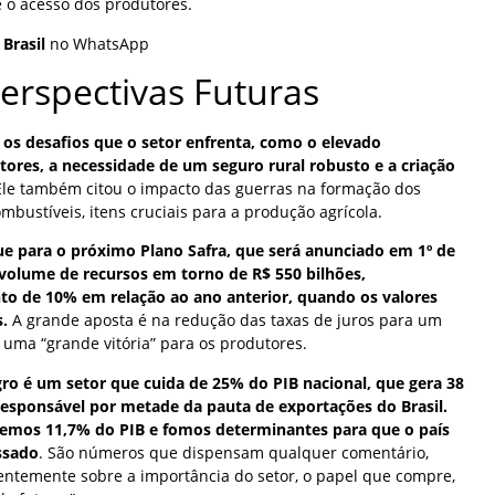
 o acesso dos produtores.
 Brasil
no WhatsApp
Perspectivas Futuras
os desafios que o setor enfrenta, como o elevado
ores, a necessidade de um seguro rural robusto e a criação
Ele também citou o impacto das guerras na formação dos
ombustíveis, itens cruciais para a produção agrícola.
ue para o próximo Plano Safra, que será anunciado em 1º de
 volume de recursos em torno de R$ 550 bilhões,
 de 10% em relação ao ano anterior, quando os valores
.
A grande aposta é na redução das taxas de juros para um
a uma “grande vitória” para os produtores.
gro é um setor que cuida de 25% do PIB nacional, que gera 38
responsável por metade da pauta de exportações do Brasil.
emos 11,7% do PIB e fomos determinantes para que o país
ssado
. São números que dispensam qualquer comentário,
ntemente sobre a importância do setor, o papel que compre,