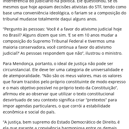
interferência do Judiciário na política. Ele questionou, se os
mesmos que hoje apoiam decisões ativistas do STF, tendo como
base uma conveniência ideológica, o fariam se a composição do
tribunal mudasse totalmente daqui alguns anos.
“Pergunto às pessoas: ‘Você é a favor do ativismo judicial hoje
no Brasil? Alguns dizem que sim. ‘E se em 10 anos mudar a
composição do Supremo Tribunal Federal e tivermos uma
maioria conservadora, você continua a favor do ativismo
judicial?’ As pessoas respondem que não”, ilustrou o ministro.
Para Mendonça, portanto, o ideal de justiça não pode ser
circunstancial. Ele deve ter uma categoria de universalidade e
de atemporalidade. “Não são os meus valores, mas os valores
que foram trazidos pelo próprio constituinte de modo expresso
e o mais objetivo possível no próprio texto da Constituição”,
afirmou ele ao observar que utilizar o texto constitucional
desvirtuado de seu contexto significa criar “pretextos” para
impor agendas particulares, o que corrói a estabilidade
econômica e social do país.
“A justiça, bem supremo do Estado Democrático de Direito, é
ela que garante a convivência harmoniosa entre os demais