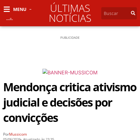
ÚLTIMAS
MENU
NOTÍCIAS
PUBLICIDADE
Mendonça critica ativismo
judicial e decisões por
convicções
Por
Mussicom
05/06/2026
Atualizado às 23:35