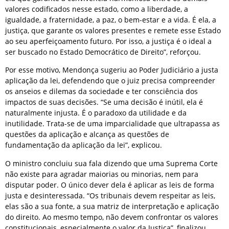
valores codificados nesse estado, como a liberdade, a
igualdade, a fraternidade, a paz, o bem-estar e a vida. É ela, a
justiça, que garante os valores presentes e remete esse Estado
ao seu aperfeiçoamento futuro. Por isso, a justiça é o ideal a
ser buscado no Estado Democrático de Direito”, reforçou.
Por esse motivo, Mendonça sugeriu ao Poder Judiciário a justa
aplicação da lei, defendendo que o juiz precisa compreender
os anseios e dilemas da sociedade e ter consciência dos
impactos de suas decisões. “Se uma decisão é inútil, ela é
naturalmente injusta. É o paradoxo da utilidade e da
inutilidade. Trata-se de uma imparcialidade que ultrapassa as
questões da aplicação e alcança as questões de
fundamentação da aplicação da lei”, explicou.
O ministro concluiu sua fala dizendo que uma Suprema Corte
não existe para agradar maiorias ou minorias, nem para
disputar poder. O único dever dela é aplicar as leis de forma
justa e desinteressada. “Os tribunais devem respeitar as leis,
elas são a sua fonte, a sua matriz de interpretação e aplicação
do direito. Ao mesmo tempo, não devem confrontar os valores
constitucionais, especialmente o valor da Justiça”, finalizou.