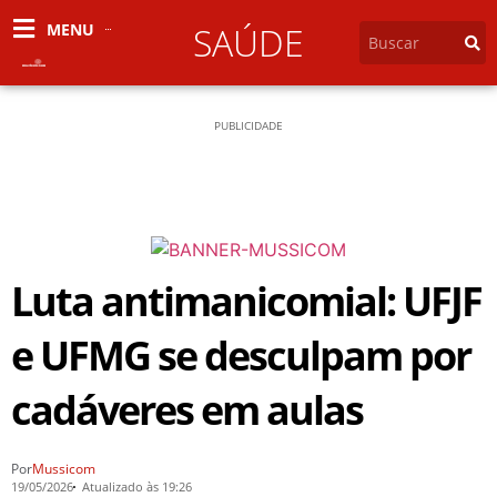
MENU
SAÚDE
PUBLICIDADE
Luta antimanicomial: UFJF
e UFMG se desculpam por
cadáveres em aulas
Por
Mussicom
19/05/2026
Atualizado às 19:26