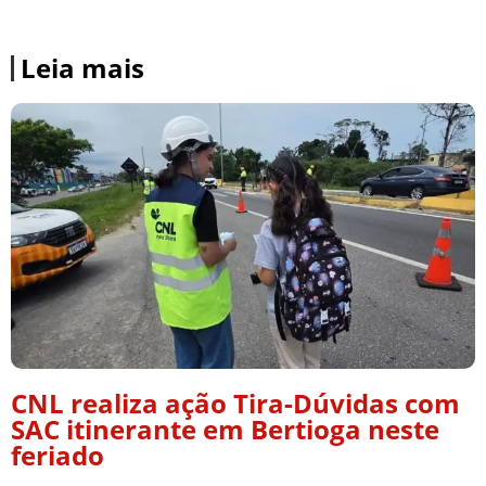
Leia mais
CNL realiza ação Tira-Dúvidas com
SAC itinerante em Bertioga neste
feriado