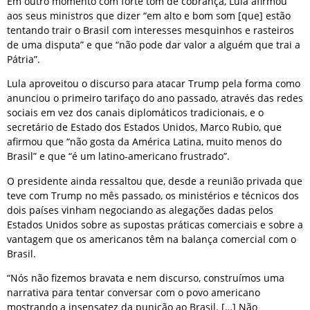
Em outro momento com forte tom de cobrança, Lula afirmou
aos seus ministros que dizer “em alto e bom som [que] estão
tentando trair o Brasil com interesses mesquinhos e rasteiros
de uma disputa” e que “não pode dar valor a alguém que trai a
Pátria”.
Lula aproveitou o discurso para atacar Trump pela forma como
anunciou o primeiro tarifaço do ano passado, através das redes
sociais em vez dos canais diplomáticos tradicionais, e o
secretário de Estado dos Estados Unidos, Marco Rubio, que
afirmou que “não gosta da América Latina, muito menos do
Brasil” e que “é um latino-americano frustrado”.
O presidente ainda ressaltou que, desde a reunião privada que
teve com Trump no mês passado, os ministérios e técnicos dos
dois países vinham negociando as alegações dadas pelos
Estados Unidos sobre as supostas práticas comerciais e sobre a
vantagem que os americanos têm na balança comercial com o
Brasil.
“Nós não fizemos bravata e nem discurso, construímos uma
narrativa para tentar conversar com o povo americano
mostrando a insensatez da punição ao Brasil. […] Não