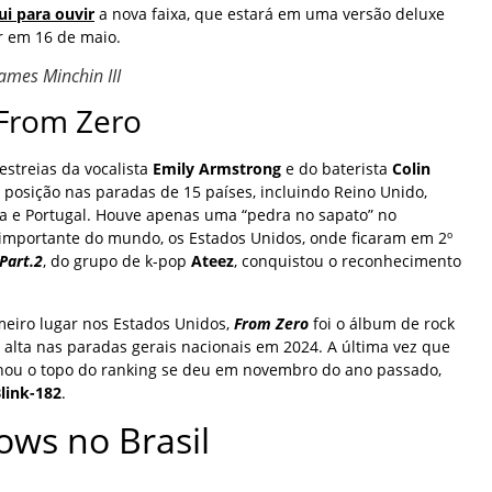
ui para ouvir
a nova faixa, que estará em uma versão deluxe
r em 16 de maio.
James Minchin III
 From Zero
estreias da vocalista
Emily Armstrong
e do baterista
Colin
a posição nas paradas de 15 países, incluindo Reino Unido,
ça e Portugal. Houve apenas uma “pedra no sapato” no
importante do mundo, os Estados Unidos, onde ficaram em 2º
Part.2
, do grupo de k-pop
Ateez
, conquistou o reconhecimento
eiro lugar nos Estados Unidos,
From Zero
foi o álbum de rock
 alta nas paradas gerais nacionais em 2024. A última vez que
hou o topo do ranking se deu em novembro do ano passado,
link-182
.
ows no Brasil