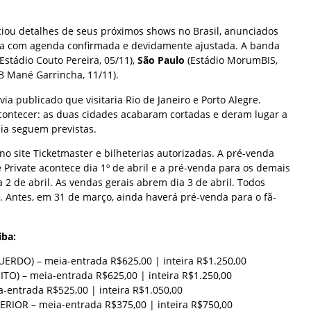
ou detalhes de seus próximos shows no Brasil, anunciados
a com agenda confirmada e devidamente ajustada. A banda
Estádio Couto Pereira, 05/11),
São Paulo
(Estádio MorumBIS,
 Mané Garrincha, 11/11).
ia publicado que visitaria Rio de Janeiro e Porto Alegre.
acontecer: as duas cidades acabaram cortadas e deram lugar a
lia seguem previstas.
no site Ticketmaster e bilheterias autorizadas. A pré-venda
e Private acontece dia 1º de abril e a pré-venda para os demais
a 2 de abril. As vendas gerais abrem dia 3 de abril. Todos
h. Antes, em 31 de março, ainda haverá pré-venda para o fã-
iba:
UERDO) – meia-entrada R$625,00 | inteira R$1.250,00
ITO) – meia-entrada R$625,00 | inteira R$1.250,00
entrada R$525,00 | inteira R$1.050,00
RIOR – meia-entrada R$375,00 | inteira R$750,00