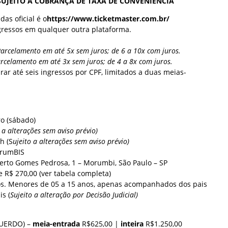
SUJEITO À COBRANÇA DE TAXA DE CONVENIÊNCIA
as oficial é o
https://www.ticketmaster.com.br/
gressos em qualquer outra plataforma.
Parcelamento em até 5x sem juros; de 6 a 10x com juros.
arcelamento em até 3x sem juros; de 4 a 8x com juros.
ar até seis ingressos por CPF, limitados a duas meias-
o (sábado)
o a alterações sem aviso prévio)
1h (S
ujeito a alterações sem aviso prévio)
orumBIS
erto Gomes Pedrosa, 1 – Morumbi, São Paulo – SP
e R$ 270,00 (ver tabela completa)
s. Menores de 05 a 15 anos, apenas acompanhados dos pais
s (
Sujeito a alteração por Decisão Judicial)
QUERDO) –
meia-entrada
R$625,00 |
inteira
R$1.250,00