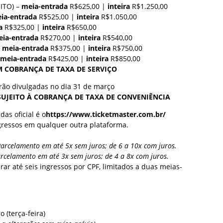
EITO) –
meia-entrada
R$625,00 |
inteira
R$1.250,00
ia-entrada
R$525,00 |
inteira
R$1.050,00
a
R$325,00 |
inteira
R$650,00
ia-entrada
R$270,00 |
inteira
R$540,00
–
meia-entrada
R$375,00 |
inteira
R$750,00
meia-entrada
R$425,00 |
inteira
R$850,00
EM COBRANÇA DE TAXA DE SERVIÇO
rão divulgadas no dia 31 de março
SUJEITO À COBRANÇA DE TAXA DE CONVENIÊNCIA
as oficial é o
https://www.ticketmaster.com.br/
gressos em qualquer outra plataforma.
Parcelamento em até 5x sem juros; de 6 a 10x com juros.
arcelamento em até 3x sem juros; de 4 a 8x com juros.
ar até seis ingressos por CPF, limitados a duas meias-
 (terça-feira)