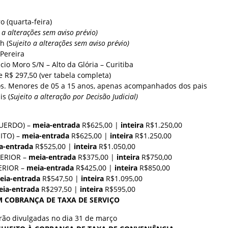
 (quarta-feira)
o a alterações sem aviso prévio)
1h (S
ujeito a alterações sem aviso prévio)
 Pereira
io Moro S/N – Alto da Glória – Curitiba
e R$ 297,50 (ver tabela completa)
s. Menores de 05 a 15 anos, apenas acompanhados dos pais
s (
Sujeito a alteração por Decisão Judicial)
QUERDO) –
meia-entrada
R$625,00 |
inteira
R$1.250,00
EITO) –
meia-entrada
R$625,00 |
inteira
R$1.250,00
a-entrada
R$525,00 |
inteira
R$1.050,00
PERIOR –
meia-entrada
R$375,00 |
inteira
R$750,00
ERIOR –
meia-entrada
R$425,00 |
inteira
R$850,00
eia-entrada
R$547,50 |
inteira
R$1.095,00
ia-entrada
R$297,50 |
inteira
R$595,00
EM COBRANÇA DE TAXA DE SERVIÇO
rão divulgadas no dia 31 de março