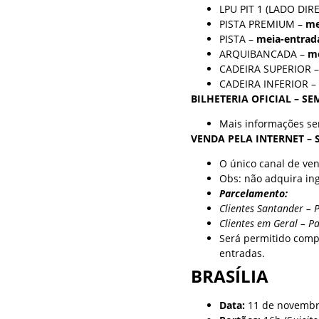
LPU PIT 1 (LADO DIR
PISTA PREMIUM –
me
PISTA –
meia-entrad
ARQUIBANCADA –
me
CADEIRA SUPERIOR 
CADEIRA INFERIOR –
BILHETERIA OFICIAL – S
Mais informações se
VENDA PELA INTERNET – 
O único canal de vend
Obs: não adquira in
Parcelamento:
Clientes Santander – 
Clientes em Geral – P
Será permitido compr
entradas.
BRASÍLIA
Data:
11 de novembro