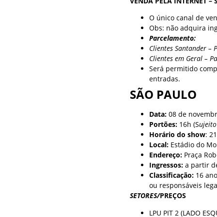
VENDA PELA INTERNET – 
O único canal de vend
Obs: não adquira in
Parcelamento:
Clientes Santander – 
Clientes em Geral – P
Será permitido compr
entradas.
SÃO PAULO
Data:
08 de novembr
Portões:
16h (S
ujeit
Horário do show
: 2
Local:
Estádio do M
Endereço:
Praça Rob
Ingressos:
a partir d
Classificação:
16 ano
ou responsáveis legai
SETORES/
PREÇOS
LPU PIT 2 (LADO ES