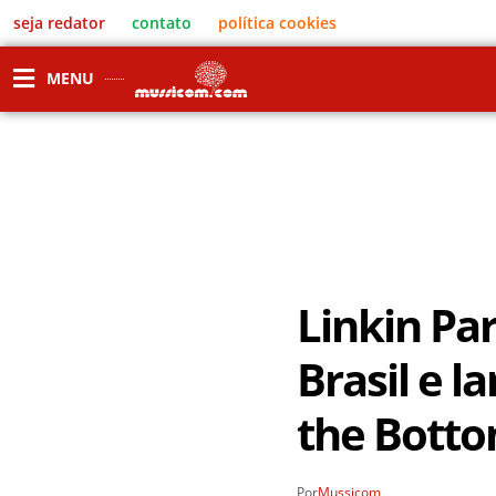
seja redator
contato
política cookies
MENU
Linkin Pa
Brasil e l
the Botto
Por
Mussicom