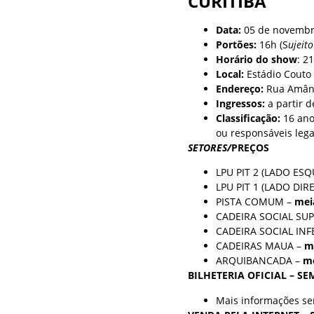
CURITIBA
Data:
05 de novembro
Portões:
16h (S
ujeit
Horário do show
: 2
Local:
Estádio Couto
Endereço:
Rua Amânc
Ingressos:
a partir d
Classificação:
16 ano
ou responsáveis legai
SETORES/
PREÇOS
LPU PIT 2 (LADO ES
LPU PIT 1 (LADO DIR
PISTA COMUM –
mei
CADEIRA SOCIAL SU
CADEIRA SOCIAL INF
CADEIRAS MAUA –
m
ARQUIBANCADA –
me
BILHETERIA OFICIAL – S
Mais informações se