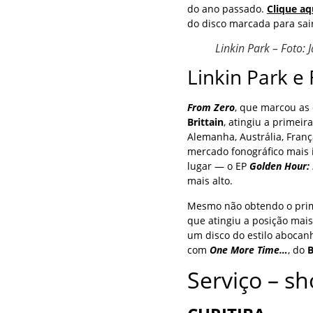
do ano passado.
Clique aq
do disco marcada para sai
Linkin Park – Foto: 
Linkin Park e
From Zero
, que marcou as 
Brittain
, atingiu a primeir
Alemanha, Austrália, Fran
mercado fonográfico mais 
lugar — o EP
Golden Hour: 
mais alto.
Mesmo não obtendo o prim
que atingiu a posição mais
um disco do estilo abocan
com
One More Time…
, do
B
Serviço – sh