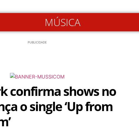
MÚSICA
PUBLICIDADE
rk confirma shows no
ança o single ‘Up from
m’