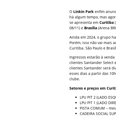
O
Linkin Park
enfim anunci
há algum tempo, mas agor
se apresenta em
Curitiba
(
08/11) e
Brasília
(Arena BRB
Ainda em 2024, o grupo hav
Porém, isso não vai mais 
Curitiba. São Paulo e Brasí
Ingressos estarão à venda 
clientes Santander Select 
clientes Santander será di
esses dias a partir das 10
clube.
Setores e preços em Curit
LPU PIT 2 (LADO ESQ
LPU PIT 1 (LADO DIRE
PISTA COMUM – meia-
CADEIRA SOCIAL SUPE