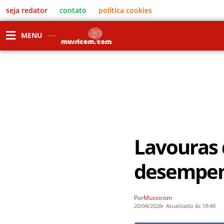
seja redator
contato
política cookies
MENU
Lavouras 
desempen
Por
Mussicom
20/04/2026
Atualizado às 18:40