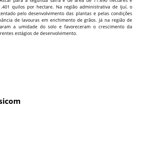
Ascar para a segunda safra é de área de 11.690 hectares e
401 quilos por hectare. Na região administrativa de Ijuí, o
stentado pelo desenvolvimento das plantas e pelas condições
ância de lavouras em enchimento de grãos. Já na região de
varam a umidade do solo e favoreceram o crescimento da
erentes estágios de desenvolvimento.
sicom