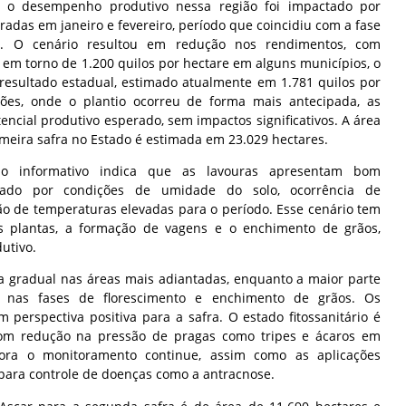
 o desempenho produtivo nessa região foi impactado por
tradas em janeiro e fevereiro, período que coincidiu com a fase
as. O cenário resultou em redução nos rendimentos, com
 em torno de 1.200 quilos por hectare em alguns municípios, o
 resultado estadual, estimado atualmente em 1.781 quilos por
iões, onde o plantio ocorreu de forma mais antecipada, as
ncial produtivo esperado, sem impactos significativos. A área
imeira safra no Estado é estimada em 23.029 hectares.
 o informativo indica que as lavouras apresentam bom
ntado por condições de umidade do solo, ocorrência de
o de temperaturas elevadas para o período. Esse cenário tem
as plantas, a formação de vagens e o enchimento de grãos,
utivo.
a gradual nas áreas mais adiantadas, enquanto a maior parte
 nas fases de florescimento e enchimento de grãos. Os
m perspectiva positiva para a safra. O estado fitossanitário é
om redução na pressão de pragas como tripes e ácaros em
ora o monitoramento continue, assim como as aplicações
 para controle de doenças como a antracnose.