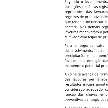
Segundo o levantamento,
condições climáticas regis
reprodutiva das lavour
registros de produtividade
que tende a influenciar o
hectare. Nas demais reg
lavouras mantiveram o pote
cultivada com feijão de pr
Para a segunda safra,
desenvolvimento, suste
precipitações e manutençã
favorecido a evolução d
mantendo o potencial prod
A colheita avança de form
das lavouras permanece
resultados iniciais aponta
considerado adequado, c
função das chuvas, emb
preventivas de fungicidas