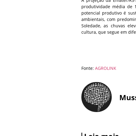
A projeção da Emater/RS-
produtividade média de 1.
potencial produtivo é su
ambientais, com predomin
Soledade, as chuvas ele
cultura, que segue em dif
Fonte:
AGROLINK
Mus