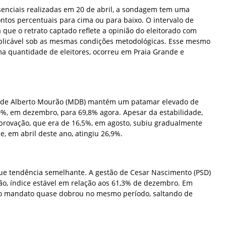
senciais realizadas em 20 de abril, a sondagem tem uma
ntos percentuais para cima ou para baixo. O intervalo de
que o retrato captado reflete a opinião do eleitorado com
 replicável sob as mesmas condições metodológicas. Esse mesmo
 quantidade de eleitores, ocorreu em Praia Grande e
o de Alberto Mourão (MDB) mantém um patamar elevado de
0%, em dezembro, para 69,8% agora. Apesar da estabilidade,
eprovação, que era de 16,5%, em agosto, subiu gradualmente
, em abril deste ano, atingiu 26,9%.
ue tendência semelhante. A gestão de Cesar Nascimento (PSD)
o, índice estável em relação aos 61,3% de dezembro. Em
 ao mandato quase dobrou no mesmo período, saltando de