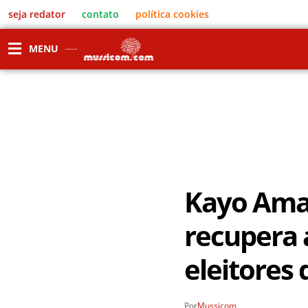
seja redator
contato
política cookies
MENU
Kayo Amad
recupera 
eleitores 
Por
Mussicom