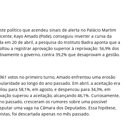
te político que acendeu sinais de alerta no Palácio Martim
Vicente, Kayo Amado (Pode), conseguiu inverter a curva da
da em 20 de abril, a pesquisa do Instituto Badra aponta que a
ltou a registrar aprovação superior à reprovação: 56,9% dos
itivamente o governo, contra 39,2% que desaprovam a gestão.
961 votos no primeiro turno, Amado enfrentou uma erosão
ularidade ao longo do ano passado. Em abril, a aceitação era
ilou para 58,1%, em agosto, e despencou para 34,3%, em
ação superou a aceitação, alcançando 46,1%. Curiosamente,
no passado, cresceram os rumores sobre uma possível
isputar uma vaga na Câmara dos Deputados. Essa hipótese,
vistas, foi descartada apenas no mês passado.