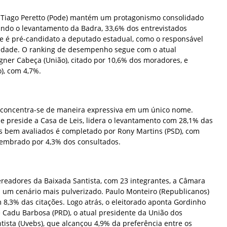
 Tiago Peretto (Pode) mantém um protagonismo consolidado
undo o levantamento da Badra, 33,6% dos entrevistados
e é pré-candidato a deputado estadual, como o responsável
idade. O ranking de desempenho segue com o atual
ner Cabeça (União), citado por 10,6% dos moradores, e
), com 4,7%.
 concentra-se de maneira expressiva em um único nome.
e preside a Casa de Leis, lidera o levantamento com 28,1% das
 bem avaliados é completado por Rony Martins (PSD), com
, lembrado por 4,3% dos consultados.
eadores da Baixada Santista, com 23 integrantes, a Câmara
 um cenário mais pulverizado. Paulo Monteiro (Republicanos)
8,3% das citações. Logo atrás, o eleitorado aponta Gordinho
 Cadu Barbosa (PRD), o atual presidente da União dos
ista (Uvebs), que alcançou 4,9% da preferência entre os