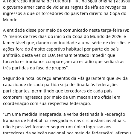
A Federação Iraniana de Futebol (FFIRI, na sigla original) acusou
o governo americano de violar as regras da Fifa ao revogar os
ingressos a que os torcedores do país têm direito na Copa do
Mundo.
A entidade disse por meio de comunicado nesta terça-feira (9):
“A menos de três dias do início da Copa do Mundo de 2026, é
lamentável que, dando continuidade a uma série de decisões e
ações fora do âmbito esportivo habitual por parte do país
anfitrião, desta vez os EUA tenham tentado impedir que
torcedores iranianos compareçam ao estádio que sediará as
três partidas da fase de grupos”.
Segundo a nota, os regulamentos da Fifa garantem que 8% da
capacidade de cada partida seja destinada às federações
participantes, permitindo que torcedores de cada país
comprem ingressos por meio de um mecanismo oficial em
coordenação com sua respectiva federação.
“Em uma medida inesperada, a verba destinada à Federação
Iraniana de Futebol foi revogada e, nas circunstâncias atuais,
não é possível fornecer sequer um único ingresso aos
torcedores da seleção nacional por meio da federação”, afirmou