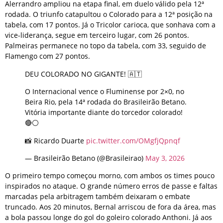
Alerrandro ampliou na etapa final, em duelo válido pela 12ª
rodada. O triunfo catapultou o Colorado para a 12ª posição na
tabela, com 17 pontos. Já o Tricolor carioca, que sonhava com a
vice-liderança, segue em terceiro lugar, com 26 pontos.
Palmeiras permanece no topo da tabela, com 33, seguido de
Flamengo com 27 pontos.
DEU COLORADO NO GIGANTE! 🇦🇹
O Internacional vence o Fluminense por 2×0, no
Beira Rio, pela 14ª rodada do Brasileirão Betano.
Vitória importante diante do torcedor colorado!
🔴⚪️
📸 Ricardo Duarte
pic.twitter.com/OMgfjQpnqf
— Brasileirão Betano (@Brasileirao)
May 3, 2026
O primeiro tempo começou morno, com ambos os times pouco
inspirados no ataque. O grande número erros de passe e faltas
marcadas pela arbitragem também deixaram o embate
truncado. Aos 20 minutos, Bernal arriscou de fora da área, mas
a bola passou longe do gol do goleiro colorado Anthoni. Já aos