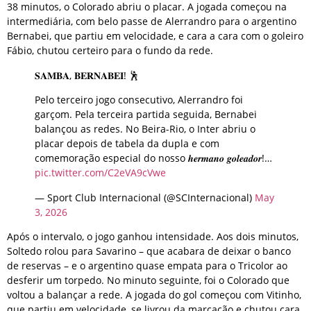
38 minutos, o Colorado abriu o placar. A jogada começou na
intermediária, com belo passe de Alerrandro para o argentino
Bernabei, que partiu em velocidade, e cara a cara com o goleiro
Fábio, chutou certeiro para o fundo da rede.
𝐒𝐀𝐌𝐁𝐀, 𝐁𝐄𝐑𝐍𝐀𝐁𝐄𝐈! 🕺
Pelo terceiro jogo consecutivo, Alerrandro foi
garçom. Pela terceira partida seguida, Bernabei
balançou as redes. No Beira-Rio, o Inter abriu o
placar depois de tabela da dupla e com
comemoração especial do nosso 𝒉𝒆𝒓𝒎𝒂𝒏𝒐 𝒈𝒐𝒍𝒆𝒂𝒅𝒐𝒓!…
pic.twitter.com/C2eVA9cVwe
— Sport Club Internacional (@SCInternacional)
May
3, 2026
Após o intervalo, o jogo ganhou intensidade. Aos dois minutos,
Soltedo rolou para Savarino – que acabara de deixar o banco
de reservas – e o argentino quase empata para o Tricolor ao
desferir um torpedo. No minuto seguinte, foi o Colorado que
voltou a balançar a rede. A jogada do gol começou com Vitinho,
que partiu em velocidade, se livrou da marcação e chutou cara